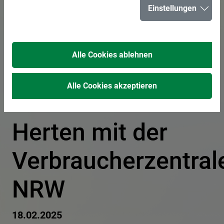
Einstellungen
Sanieren -
Informationsabend
Alle Cookies ablehnen
der
Alle Cookies akzeptieren
Volkshochschule
Herten mit der
Verbraucherzentral
NRW
18.02.2025