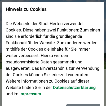
Zur Startseite (Schnelltaste 0)
Zum Seitenanfang springen (Schnelltaste A)
Zur Navigation/Menü springen (Schnelltaste M)
Zur Suche springen (Schnelltaste 8)
Zum Inhalt springen (Schnelltaste I)
Zum Fußbereich springen (Schnelltaste Z)
×
Hinweis zu Cookies
Suchseite mit Schnellsuche
Die Webseite der Stadt Herten verwendet
Cookies. Diese haben zwei Funktionen: Zum einen
sind sie erforderlich für die grundlegende
Funktionalität der Website. Zum anderen werden
mithilfe der Cookies die Inhalte für Sie immer
weiter verbessert. Hierzu werden
Bürgerservice
Pressemeldungen
Energetisches Sanier
pseudonymisierte Daten gesammelt und
ausgewertet. Das Einverständnis zur Verwendung
Vorlesen
der Cookies können Sie jederzeit widerrufen.
Weitere Informationen zu Cookies auf dieser
Website finden Sie in der
Datenschutzerklärung
und im
Impressum
.
Energetisches