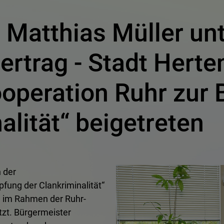
 Matthias Müller un
rtrag - Stadt Herten
ooperation Ruhr zu
alität“ beigetreten
 der
fung der Clankriminalität“
rd im Rahmen der Ruhr-
zt. Bürgermeister