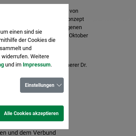
er 2023 wurde die SiKo Ruhr von
t und das zugrundeliegende Konzept
en beschlossen. In der vergangenen
um einen sind sie
mieren, dass der Beitritt im Oktober
ithilfe der Cookies die
gesammelt und
 widerrufen. Weitere
 einem weiteren wichtigen
ng
und im
Impressum
.
 Aufgabe an“, so Stadtkämmerer Dr.
Einstellungen
Alle Cookies akzeptieren
rten und dem Verbund