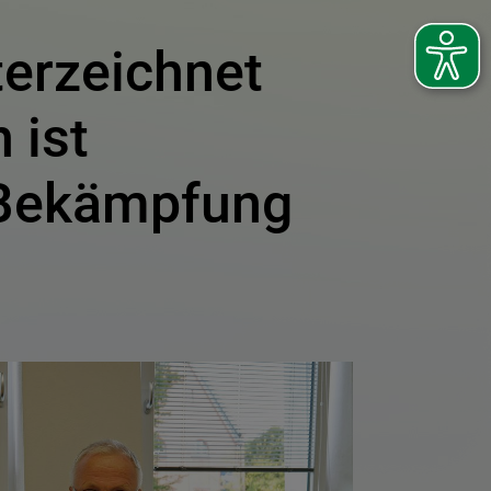
terzeichnet
 ist
r Bekämpfung