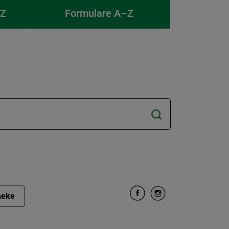
–Z
Formulare A–Z
heke