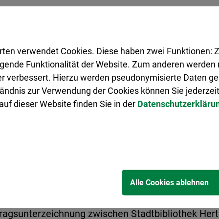
herheit, Feuerschutz und Ordnung (ASFO) am 12. Septemb
tskooperation Ruhr, ausführlich vorgestellt. Das Projek
berzeugt, dass sie umgehend den Beitritt der Stadt Hert
rten verwendet Cookies. Diese haben zwei Funktionen: Z
e Stadtkämmerer Dr. Oliver Lind die Ratsmitglieder infor
legende Funktionalität der Website. Zum anderen werden m
ter verbessert. Hierzu werden pseudonymisierte Daten 
ändnis zur Verwendung der Cookies können Sie jederzeit
ir die jahrelange gute Zusammenarbeit mit der Polizei in
uf dieser Website finden Sie in der
Datenschutzerkläru
am mit Polizei und den Nachbarkommunen eine wichtige
dnungsamt gehört.
Alle Cookies ablehnen
tragsunterzeichnung zwischen Stadtbibliothek He