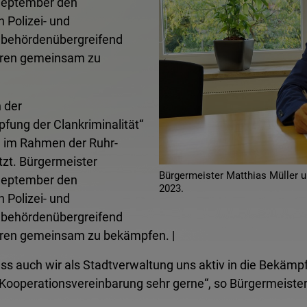
 September den
 Polizei- und
 behördenübergreifend
turen gemeinsam zu
 der
fung der Clankriminalität“
rd im Rahmen der Ruhr-
zt. Bürgermeister
Bürgermeister Matthias Müller 
 September den
2023.
 Polizei- und
 behördenübergreifend
turen gemeinsam zu bekämpfen. |
, dass auch wir als Stadtverwaltung uns aktiv in die Bekäm
Kooperationsvereinbarung sehr gerne“, so Bürgermeister