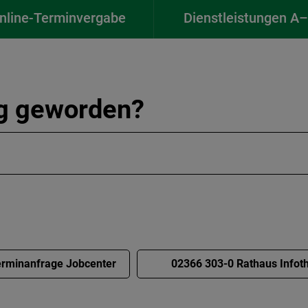
nline-Terminvergabe
Dienstleistungen A
ig geworden?
rminanfrage Jobcenter
02366 303-0 Rathaus Infot