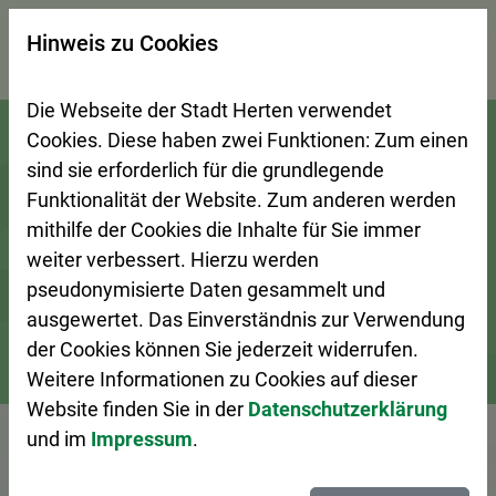
×
Hinweis zu Cookies
Suchseite mit Schnellsuche
Die Webseite der Stadt Herten verwendet
Zur Startseite (Schnelltaste 0)
Zum Seitenanfang springen (Schnelltaste A)
Zur Navigation/Menü springen (Schnelltaste M)
Zur Suche springen (Schnelltaste 8)
Zum Inhalt springen (Schnelltaste I)
Zum Fußbereich springen (Schnelltaste Z)
Cookies. Diese haben zwei Funktionen: Zum einen
sind sie erforderlich für die grundlegende
Funktionalität der Website. Zum anderen werden
mithilfe der Cookies die Inhalte für Sie immer
weiter verbessert. Hierzu werden
pseudonymisierte Daten gesammelt und
ausgewertet. Das Einverständnis zur Verwendung
der Cookies können Sie jederzeit widerrufen.
Weitere Informationen zu Cookies auf dieser
Bürgerservice
Dienstleistungen A–Z
Website finden Sie in der
Datenschutzerklärung
und im
Impressum
.
Vorlesen