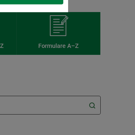
–Z
Formulare A–Z