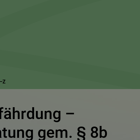
Suchseite mit Schnellsuche
A–Z
fährdung –
atung gem. § 8b