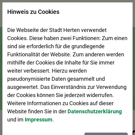
×
Hinweis zu Cookies
Suchseite mit Schnellsuche
Die Webseite der Stadt Herten verwendet
Zur Startseite (Schnelltaste 0)
Zum Seitenanfang springen (Schnelltaste A)
Zur Navigation/Menü springen (Schnelltaste M)
Zur Suche springen (Schnelltaste 8)
Zum Inhalt springen (Schnelltaste I)
Zum Fußbereich springen (Schnelltaste Z)
Cookies. Diese haben zwei Funktionen: Zum einen
sind sie erforderlich für die grundlegende
Funktionalität der Website. Zum anderen werden
mithilfe der Cookies die Inhalte für Sie immer
weiter verbessert. Hierzu werden
pseudonymisierte Daten gesammelt und
ausgewertet. Das Einverständnis zur Verwendung
der Cookies können Sie jederzeit widerrufen.
Weitere Informationen zu Cookies auf dieser
Bürgerservice
Dienstleistungen A–Z
Website finden Sie in der
Datenschutzerklärung
und im
Impressum
.
Vorlesen
Kampfmittelbeseiti