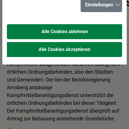
Einstellungen
Falls Sie vermuten, Munitions- oder Kampfmittel
entdeckt zu haben, wenden Sie sich umgehend an
das Ordnungsamt oder, außerhalb der
Alle Cookies ablehnen
Öffnungszeiten, an die zuständige
Polizeidienststelle.
Alle Cookies akzeptieren
Der Schutz der Bevölkerung vor den von
Kampfmitteln ausgehenden Gefahren obliegt den
örtlichen Ordnungsbehörden, also den Städten
und Gemeinden. Der bei der Bezirksregierung
Arnsberg ansässige
Kampfmittelbeseitigungsdienst unterstützt die
örtlichen Ordnungsbehörden bei dieser Tätigkeit.
Der Kampfmittelbeseitigungsdienst überprüft auf
Antrag zur Bebauung anstehende Grundstücke