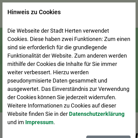
×
Hinweis zu Cookies
Suchseite mit Schnellsuche
Die Webseite der Stadt Herten verwendet
Zur Startseite (Schnelltaste 0)
Zum Seitenanfang springen (Schnelltaste A)
Zur Navigation/Menü springen (Schnelltaste M)
Zur Suche springen (Schnelltaste 8)
Zum Inhalt springen (Schnelltaste I)
Zum Fußbereich springen (Schnelltaste Z)
Cookies. Diese haben zwei Funktionen: Zum einen
sind sie erforderlich für die grundlegende
Funktionalität der Website. Zum anderen werden
mithilfe der Cookies die Inhalte für Sie immer
weiter verbessert. Hierzu werden
pseudonymisierte Daten gesammelt und
ausgewertet. Das Einverständnis zur Verwendung
der Cookies können Sie jederzeit widerrufen.
Weitere Informationen zu Cookies auf dieser
Bürgerservice
Dienstleistungen A–Z
Website finden Sie in der
Datenschutzerklärung
und im
Impressum
.
Vorlesen
Bewohnerparkausw