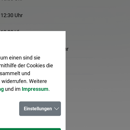
 12:30 Uhr
 12:30 Uhr
 12:30 Uhr, 14:00 bis 17:30 Uhr
um einen sind sie
ithilfe der Cookies die
 12:30 Uhr
gesammelt und
 widerrufen. Weitere
sen.
ng
und im
Impressum
.
ch.
Einstellungen