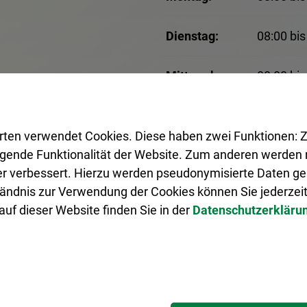
Dienstag:
08:00 bis
Mittwoch:
08:00 bis
Donnerstag:
08:00 bis
rten verwendet Cookies. Diese haben zwei Funktionen: Z
legende Funktionalität der Website. Zum anderen werden m
Freitag:
08:00 bis
ter verbessert. Hierzu werden pseudonymisierte Daten 
ändnis zur Verwendung der Cookies können Sie jederzeit
An Brückentagen geschlos
uf dieser Website finden Sie in der
Datenschutzerkläru
Terminvergabe erforderli