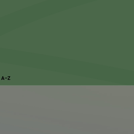
Suchseite mit Schnellsuche
n A–Z
e