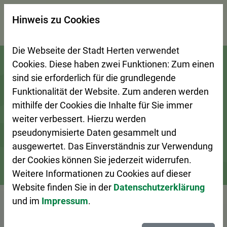
×
Hinweis zu Cookies
Suchseite mit Schnellsuche
Die Webseite der Stadt Herten verwendet
Zur Startseite (Schnelltaste 0)
Zum Seitenanfang springen (Schnelltaste A)
Zur Navigation/Menü springen (Schnelltaste M)
Zur Suche springen (Schnelltaste 8)
Zum Inhalt springen (Schnelltaste I)
Zum Fußbereich springen (Schnelltaste Z)
Cookies. Diese haben zwei Funktionen: Zum einen
sind sie erforderlich für die grundlegende
Funktionalität der Website. Zum anderen werden
mithilfe der Cookies die Inhalte für Sie immer
weiter verbessert. Hierzu werden
pseudonymisierte Daten gesammelt und
ausgewertet. Das Einverständnis zur Verwendung
der Cookies können Sie jederzeit widerrufen.
Weitere Informationen zu Cookies auf dieser
Bürgerservice
Ansprechpersonen A–Z
Website finden Sie in der
Datenschutzerklärung
und im
Impressum
.
Vorlesen
Stadtbibliothek