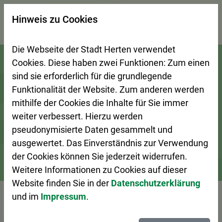
×
Hinweis zu Cookies
Suchseite mit Schnellsuche
Die Webseite der Stadt Herten verwendet
Zur Startseite (Schnelltaste 0)
Zum Seitenanfang springen (Schnelltaste A)
Zur Navigation/Menü springen (Schnelltaste M)
Zur Suche springen (Schnelltaste 8)
Zum Inhalt springen (Schnelltaste I)
Zum Fußbereich springen (Schnelltaste Z)
Cookies. Diese haben zwei Funktionen: Zum einen
sind sie erforderlich für die grundlegende
Funktionalität der Website. Zum anderen werden
mithilfe der Cookies die Inhalte für Sie immer
weiter verbessert. Hierzu werden
pseudonymisierte Daten gesammelt und
ausgewertet. Das Einverständnis zur Verwendung
der Cookies können Sie jederzeit widerrufen.
Weitere Informationen zu Cookies auf dieser
Bürgerservice
Ansprechpersonen A–Z
Website finden Sie in der
Datenschutzerklärung
und im
Impressum
.
Vorlesen
Herr Scholz