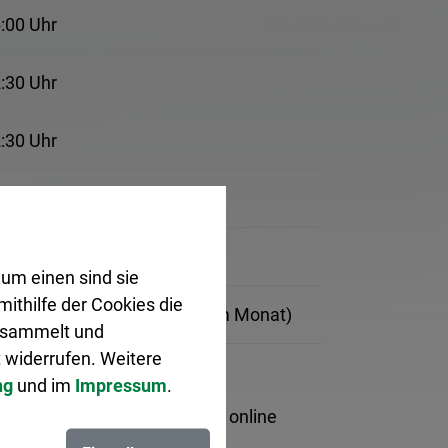
6:00 Uhr
2:30 Uhr
2:30 Uhr
:00 Uhr, 14:00 bis 17:30 Uhr
2:00 Uhr
um einen sind sie
ithilfe der Cookies die
2:00 Uhr (jeden 1. Samstag im Monat)
gesammelt und
 widerrufen. Weitere
sen.
ng
und im
Impressum
.
ch.
Terminvereinbarung auch online