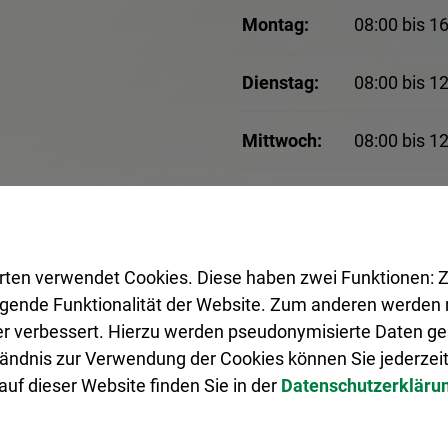
Montag:
08:00 bis 1
Dienstag:
08:00 bis 1
Mittwoch:
08:00 bis 1
Donnerstag:
08:00 bis 12
Freitag:
08:00 bis 1
rten verwendet Cookies. Diese haben zwei Funktionen: Z
legende Funktionalität der Website. Zum anderen werden m
Samstag:
10:00 bis 1
ter verbessert. Hierzu werden pseudonymisierte Daten 
ändnis zur Verwendung der Cookies können Sie jederzeit
An Brückentagen geschlos
uf dieser Website finden Sie in der
Datenschutzerkläru
Terminvergabe erforderli
möglich: