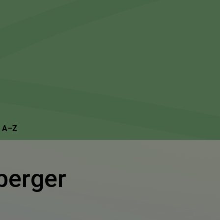
Suchseite mit Schnellsuche
n A–Z
berger