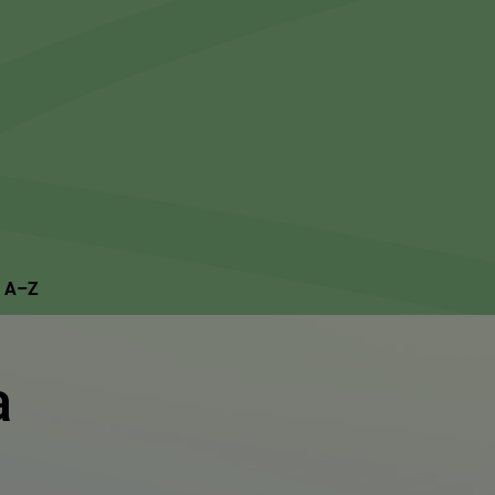
Suchseite mit Schnellsuche
n A–Z
a