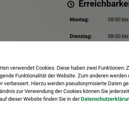
Erreichbarkei
Montag:
08:00 bis
Dienstag:
08:00 bis
Mittwoch:
08:00 bis
rten verwendet Cookies. Diese haben zwei Funktionen: Z
Donnerstag:
08:00 bis
legende Funktionalität der Website. Zum anderen werden m
ter verbessert. Hierzu werden pseudonymisierte Daten 
Freitag:
08:00 bis
ändnis zur Verwendung der Cookies können Sie jederzeit
uf dieser Website finden Sie in der
Datenschutzerkläru
An Brückentagen geschlos
Terminvergabe erforderli