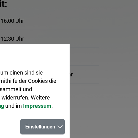
t:
 16:00 Uhr
 12:30 Uhr
 12:30 Uhr
um einen sind sie
 12:30 Uhr, 14:00 bis 17:30 Uhr
ithilfe der Cookies die
gesammelt und
 12:30 Uhr
 widerrufen. Weitere
ng
und im
Impressum
.
sen.
ch.
Einstellungen