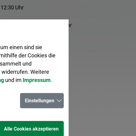
 12:30 Uhr
 12:30 Uhr, 14:00 bis 17:30 Uhr
 12:30 Uhr
um einen sind sie
ithilfe der Cookies die
sen.
gesammelt und
 widerrufen. Weitere
ch.
ng
und im
Impressum
.
Einstellungen
Alle Cookies akzeptieren