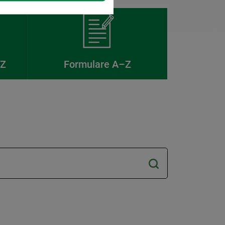
–Z
Formulare A–Z