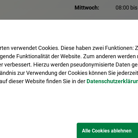
Mittwoch:
08:00 bis
Donnerstag:
08:00 bis
Freitag:
08:00 bis
rten verwendet Cookies. Diese haben zwei Funktionen: Z
legende Funktionalität der Website. Zum anderen werden m
An Brückentagen geschlos
ter verbessert. Hierzu werden pseudonymisierte Daten 
ändnis zur Verwendung der Cookies können Sie jederzeit
Terminvergabe erforderli
uf dieser Website finden Sie in der
Datenschutzerkläru
Alle Cookies ablehnen