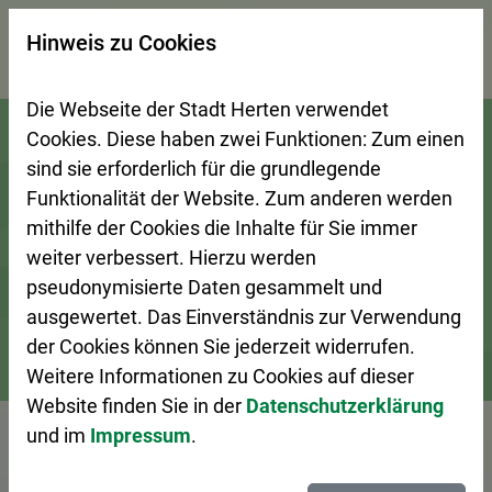
×
Hinweis zu Cookies
Suchseite mit Schnellsuche
Die Webseite der Stadt Herten verwendet
Zur Startseite (Schnelltaste 0)
Zum Seitenanfang springen (Schnelltaste A)
Zur Navigation/Menü springen (Schnelltaste M)
Zur Suche springen (Schnelltaste 8)
Zum Inhalt springen (Schnelltaste I)
Zum Fußbereich springen (Schnelltaste Z)
Cookies. Diese haben zwei Funktionen: Zum einen
sind sie erforderlich für die grundlegende
Funktionalität der Website. Zum anderen werden
mithilfe der Cookies die Inhalte für Sie immer
weiter verbessert. Hierzu werden
pseudonymisierte Daten gesammelt und
ausgewertet. Das Einverständnis zur Verwendung
der Cookies können Sie jederzeit widerrufen.
Weitere Informationen zu Cookies auf dieser
Bürgerservice
Ansprechpersonen A–Z
Website finden Sie in der
Datenschutzerklärung
und im
Impressum
.
Vorlesen
Frau Zappa