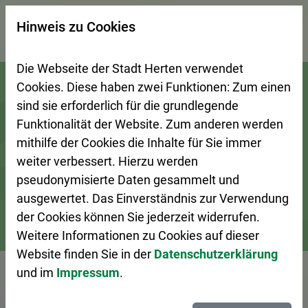
×
Hinweis zu Cookies
Suchseite mit Schnellsuche
Die Webseite der Stadt Herten verwendet
Zur Startseite (Schnelltaste 0)
Zum Seitenanfang springen (Schnelltaste A)
Zur Navigation/Menü springen (Schnelltaste M)
Zur Suche springen (Schnelltaste 8)
Zum Inhalt springen (Schnelltaste I)
Zum Fußbereich springen (Schnelltaste Z)
Cookies. Diese haben zwei Funktionen: Zum einen
sind sie erforderlich für die grundlegende
Funktionalität der Website. Zum anderen werden
mithilfe der Cookies die Inhalte für Sie immer
weiter verbessert. Hierzu werden
pseudonymisierte Daten gesammelt und
ausgewertet. Das Einverständnis zur Verwendung
der Cookies können Sie jederzeit widerrufen.
Weitere Informationen zu Cookies auf dieser
Bürgerservice
Ansprechpersonen A–Z
Website finden Sie in der
Datenschutzerklärung
und im
Impressum
.
Vorlesen
Frau Welp