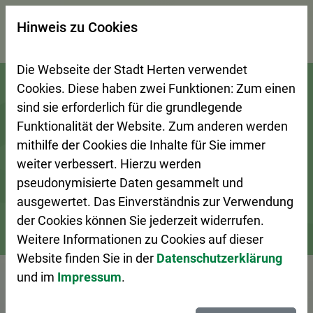
×
Hinweis zu Cookies
Suchseite mit Schnellsuche
Die Webseite der Stadt Herten verwendet
Zur Startseite (Schnelltaste 0)
Zum Seitenanfang springen (Schnelltaste A)
Zur Navigation/Menü springen (Schnelltaste M)
Zur Suche springen (Schnelltaste 8)
Zum Inhalt springen (Schnelltaste I)
Zum Fußbereich springen (Schnelltaste Z)
Cookies. Diese haben zwei Funktionen: Zum einen
sind sie erforderlich für die grundlegende
Funktionalität der Website. Zum anderen werden
mithilfe der Cookies die Inhalte für Sie immer
weiter verbessert. Hierzu werden
pseudonymisierte Daten gesammelt und
ausgewertet. Das Einverständnis zur Verwendung
der Cookies können Sie jederzeit widerrufen.
Weitere Informationen zu Cookies auf dieser
Bürgerservice
Ansprechpersonen A–Z
Website finden Sie in der
Datenschutzerklärung
und im
Impressum
.
Vorlesen
Frau Morrow