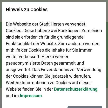
×
Hinweis zu Cookies
Suchseite mit Schnellsuche
Die Webseite der Stadt Herten verwendet
Zur Startseite (Schnelltaste 0)
Zum Seitenanfang springen (Schnelltaste A)
Zur Navigation/Menü springen (Schnelltaste M)
Zur Suche springen (Schnelltaste 8)
Zum Inhalt springen (Schnelltaste I)
Zum Fußbereich springen (Schnelltaste Z)
Cookies. Diese haben zwei Funktionen: Zum einen
sind sie erforderlich für die grundlegende
Funktionalität der Website. Zum anderen werden
mithilfe der Cookies die Inhalte für Sie immer
weiter verbessert. Hierzu werden
pseudonymisierte Daten gesammelt und
ausgewertet. Das Einverständnis zur Verwendung
der Cookies können Sie jederzeit widerrufen.
Weitere Informationen zu Cookies auf dieser
Bürgerservice
Ansprechpersonen A–Z
Website finden Sie in der
Datenschutzerklärung
und im
Impressum
.
Vorlesen
Frau Engelmann