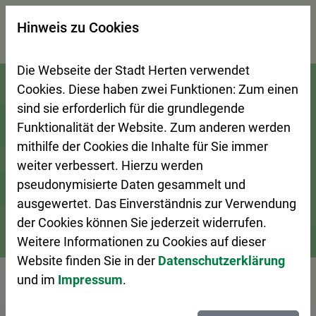
×
Hinweis zu Cookies
Suchseite mit Schnellsuche
Die Webseite der Stadt Herten verwendet
Zur Startseite (Schnelltaste 0)
Zum Seitenanfang springen (Schnelltaste A)
Zur Navigation/Menü springen (Schnelltaste M)
Zur Suche springen (Schnelltaste 8)
Zum Inhalt springen (Schnelltaste I)
Zum Fußbereich springen (Schnelltaste Z)
Cookies. Diese haben zwei Funktionen: Zum einen
sind sie erforderlich für die grundlegende
Funktionalität der Website. Zum anderen werden
mithilfe der Cookies die Inhalte für Sie immer
weiter verbessert. Hierzu werden
pseudonymisierte Daten gesammelt und
ausgewertet. Das Einverständnis zur Verwendung
der Cookies können Sie jederzeit widerrufen.
Weitere Informationen zu Cookies auf dieser
Bürgerservice
Ansprechpersonen A–Z
Website finden Sie in der
Datenschutzerklärung
und im
Impressum
.
Vorlesen
Herr Pecher