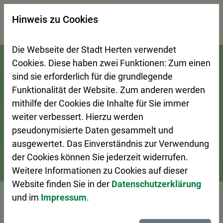
×
Hinweis zu Cookies
Suchseite mit Schnellsuche
Die Webseite der Stadt Herten verwendet
Zur Startseite (Schnelltaste 0)
Zum Seitenanfang springen (Schnelltaste A)
Zur Navigation/Menü springen (Schnelltaste M)
Zur Suche springen (Schnelltaste 8)
Zum Inhalt springen (Schnelltaste I)
Zum Fußbereich springen (Schnelltaste Z)
Cookies. Diese haben zwei Funktionen: Zum einen
sind sie erforderlich für die grundlegende
Funktionalität der Website. Zum anderen werden
mithilfe der Cookies die Inhalte für Sie immer
weiter verbessert. Hierzu werden
pseudonymisierte Daten gesammelt und
ausgewertet. Das Einverständnis zur Verwendung
der Cookies können Sie jederzeit widerrufen.
Weitere Informationen zu Cookies auf dieser
Bürgerservice
Ansprechpersonen A–Z
Website finden Sie in der
Datenschutzerklärung
und im
Impressum
.
Vorlesen