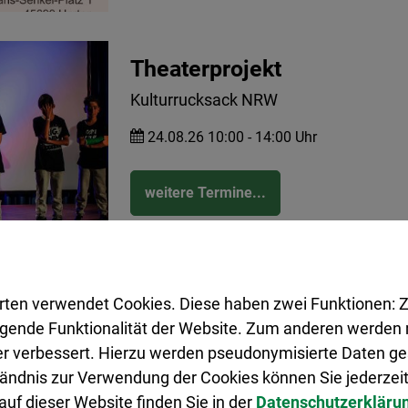
Theaterprojekt
Kulturrucksack NRW
24.08.26 10:00 - 14:00 Uhr
weitere Termine...
rten verwendet Cookies. Diese haben zwei Funktionen: Z
E-Bike Training für Senior
legende Funktionalität der Website. Zum anderen werden m
Theorie und Fahrpraxis
ter verbessert. Hierzu werden pseudonymisierte Daten 
ändnis zur Verwendung der Cookies können Sie jederzeit
26.08.26 13:00 - 16:00 Uhr
uf dieser Website finden Sie in der
Datenschutzerkläru