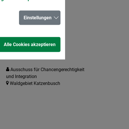
Einstellungen
Alle Cookies akzeptieren
 im Dialog
Ausschuss für Chancengerechtigkeit
und Integration
Waldgebiet Katzenbusch