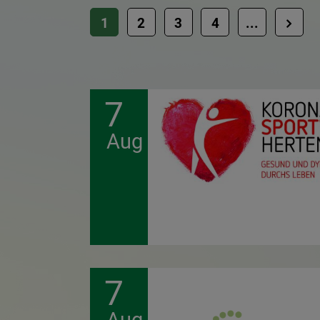
1
2
3
4
...
7
Aug
7