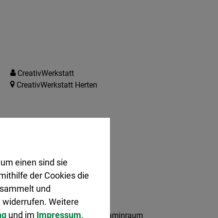
CreativWerkstatt
CreativWerkstatt Herten
um einen sind sie
innen und Senioren
ithilfe der Cookies die
gesammelt und
 widerrufen. Weitere
Volkshochschule Herten
ng
und im
Impressum
.
Volkshochschule Herten, Kaminraum