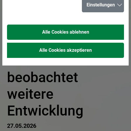
Einstellungen
auf der L511:
Stadt Herten
Alle Cookies ablehnen
begrüßt erste
Alle Cookies akzeptieren
Maßnahmen und
beobachtet
weitere
Entwicklung
27.05.2026