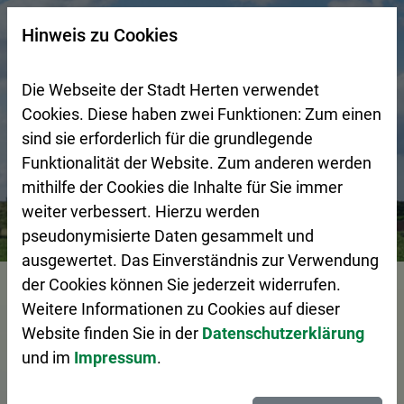
Zur Startseite (Schnelltaste 0)
Zum Seitenanfang springen (Schnelltaste A)
Zur Navigation/Menü springen (Schnelltaste M)
Zur Suche springen (Schnelltaste 8)
Zum Inhalt springen (Schnelltaste I)
Zum Fußbereich springen (Schnelltaste Z)
×
Hinweis zu Cookies
Suchseite mit Schnellsuche
Die Webseite der Stadt Herten verwendet
Cookies. Diese haben zwei Funktionen: Zum einen
sind sie erforderlich für die grundlegende
Funktionalität der Website. Zum anderen werden
mithilfe der Cookies die Inhalte für Sie immer
weiter verbessert. Hierzu werden
Bürgerservice
Pressemeldungen
Verkehrssicherheit a
pseudonymisierte Daten gesammelt und
ausgewertet. Das Einverständnis zur Verwendung
Vorlesen
der Cookies können Sie jederzeit widerrufen.
Weitere Informationen zu Cookies auf dieser
Website finden Sie in der
Datenschutzerklärung
und im
Impressum
.
Verkehrssicherheit