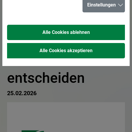
Einstellungen
Bewerbung:
Hertenerinnen
Alle Cookies ablehnen
und Hertener
Alle Cookies akzeptieren
können
entscheiden
25.02.2026