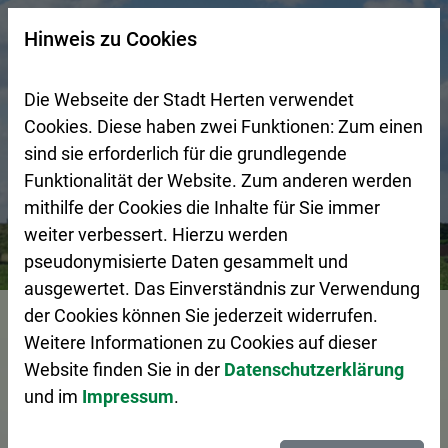
Zur Startseite (Schnelltaste 0)
Zum Seitenanfang springen (Schnelltaste A)
Zur Navigation/Menü springen (Schnelltaste M)
Zur Suche springen (Schnelltaste 8)
Zum Inhalt springen (Schnelltaste I)
Zum Fußbereich springen (Schnelltaste Z)
×
Hinweis zu Cookies
Suchseite mit Schnellsuche
Die Webseite der Stadt Herten verwendet
Cookies. Diese haben zwei Funktionen: Zum einen
sind sie erforderlich für die grundlegende
Funktionalität der Website. Zum anderen werden
mithilfe der Cookies die Inhalte für Sie immer
weiter verbessert. Hierzu werden
Bürgerservice
Pressemeldungen
Olympia-Bewerbung: 
pseudonymisierte Daten gesammelt und
ausgewertet. Das Einverständnis zur Verwendung
Vorlesen
der Cookies können Sie jederzeit widerrufen.
Weitere Informationen zu Cookies auf dieser
Website finden Sie in der
Datenschutzerklärung
und im
Impressum
.
Olympia-