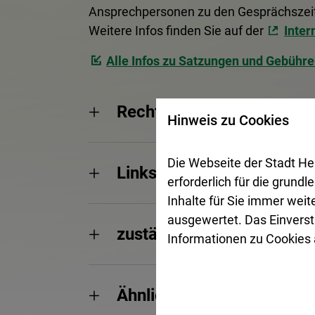
Ansprechpersonen zu den Gesprächszeite
Weitere Infos finden Sie auf der
Inter
Alle Infos zu Satzungen und Gebühre
Rechtsgrundlagen
Hinweis zu Cookies
Die Webseite der Stadt He
Links
erforderlich für die grund
Inhalte für Sie immer wei
ausgewertet. Das Einverst
zuständige Abteilungen
Informationen zu Cookies a
Ähnliche/Weitere Dienstle