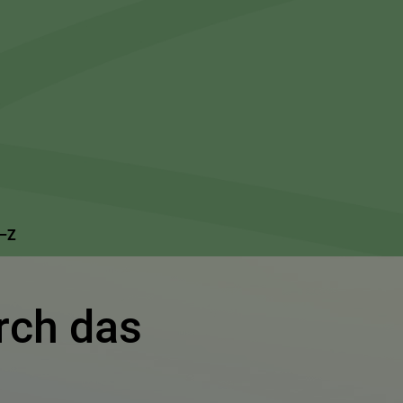
Suchseite mit Schnellsuche
A–Z
rch das