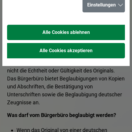
Einstellungen
Kopie und
Abschrift
Alle Cookies ablehnen
Mit einer Beglaubigung wird bestätigt, dass die
Alle Cookies akzeptieren
Kopie inhaltlich mit dem Originaldokument
übereinstimmt. Die Beglaubigung bescheinigt
nicht die Echtheit oder Gültigkeit des Originals.
Das Bürgerbüro bietet Beglaubigungen von Kopien
und Abschriften, die Bestätigung von
Unterschriften sowie die Beglaubigung deutscher
Zeugnisse an.
Was darf vom Bürgerbüro beglaubigt werden?
Wenn das Original von einer deutschen