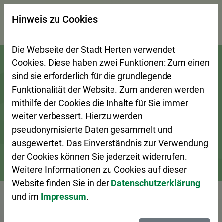
×
Hinweis zu Cookies
Suchseite mit Schnellsuche
Die Webseite der Stadt Herten verwendet
Zur Startseite (Schnelltaste 0)
Zum Seitenanfang springen (Schnelltaste A)
Zur Navigation/Menü springen (Schnelltaste M)
Zur Suche springen (Schnelltaste 8)
Zum Inhalt springen (Schnelltaste I)
Zum Fußbereich springen (Schnelltaste Z)
Cookies. Diese haben zwei Funktionen: Zum einen
sind sie erforderlich für die grundlegende
Funktionalität der Website. Zum anderen werden
mithilfe der Cookies die Inhalte für Sie immer
weiter verbessert. Hierzu werden
pseudonymisierte Daten gesammelt und
ausgewertet. Das Einverständnis zur Verwendung
der Cookies können Sie jederzeit widerrufen.
Weitere Informationen zu Cookies auf dieser
Bürgerservice
Dienstleistungen A–Z
Website finden Sie in der
Datenschutzerklärung
und im
Impressum
.
Vorlesen
Beglaubigung von