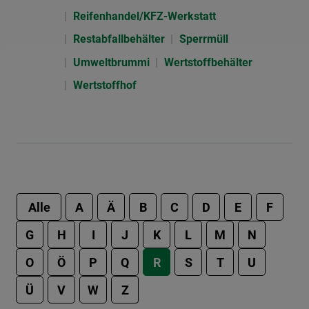
Reifenhandel/KFZ-Werkstatt
Restabfallbehälter
Sperrmüll
Umweltbrummi
Wertstoffbehälter
Wertstoffhof
Alle
A
Ä
B
C
D
E
F
G
H
I
J
K
L
M
N
O
Ö
P
Q
R
S
T
U
Ü
V
W
Z