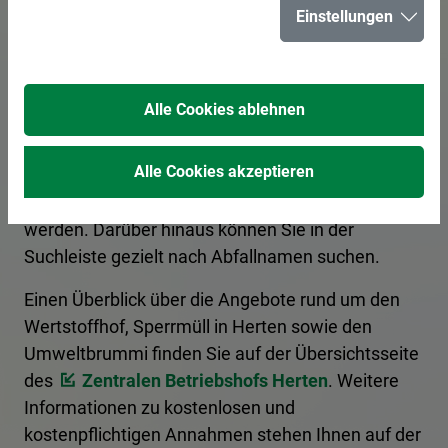
Einstellungen
für Herten
Alle Cookies ablehnen
Hier erhalten Sie Informationen zur korrekten
Entsorgung von Abfällen. Ein Kategoriefilter
Alle Cookies akzeptieren
sortiert die Begriffe nach Entsorgungsart, und es
kann nach den Anfangsbuchstaben gefiltert
werden. Darüber hinaus können Sie in der
Suchleiste gezielt nach Abfallnamen suchen.
Einen Überblick über die Angebote rund um den
Wertstoffhof, Sperrmüll in Herten sowie den
Umweltbrummi finden Sie auf der Übersichtsseite
des
Zentralen Betriebshofs Herten
. Weitere
Informationen zu kostenlosen und
kostenpflichtigen Annahmen stehen Ihnen auf der