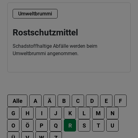
Umweltbrummi
Rostschutzmittel
Schadstoffhaltige Abfälle werden beim
Umweltbrummi angenommen.
Alle
A
Ä
B
C
D
E
F
G
H
I
J
K
L
M
N
O
Ö
P
Q
R
S
T
U
Ü
V
W
Z