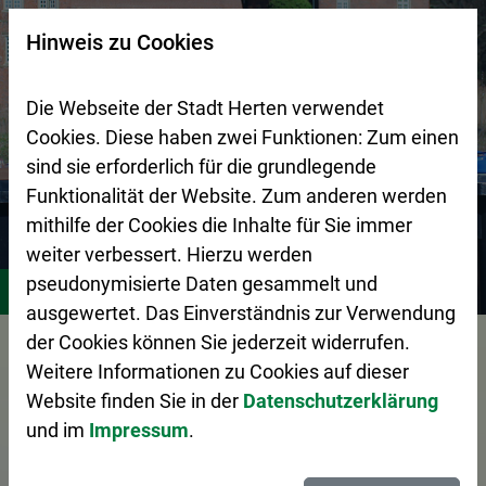
Zur Startseite (Schnelltaste 0)
Zum Seitenanfang springen (Schnelltaste A)
Zur Navigation/Menü springen (Schnelltaste M)
Zur Suche springen (Schnelltaste 8)
Zum Inhalt springen (Schnelltaste I)
Zum Fußbereich springen (Schnelltaste Z)
×
Hinweis zu Cookies
Suchseite mit Schnellsuche
Die Webseite der Stadt Herten verwendet
Cookies. Diese haben zwei Funktionen: Zum einen
sind sie erforderlich für die grundlegende
Funktionalität der Website. Zum anderen werden
mithilfe der Cookies die Inhalte für Sie immer
weiter verbessert. Hierzu werden
Stadtgestaltung
Zentraler Betriebshof Herten (ZBH)
A
pseudonymisierte Daten gesammelt und
ausgewertet. Das Einverständnis zur Verwendung
Vorlesen
der Cookies können Sie jederzeit widerrufen.
Weitere Informationen zu Cookies auf dieser
Website finden Sie in der
Datenschutzerklärung
und im
Impressum
.
Das Abfall-ABC