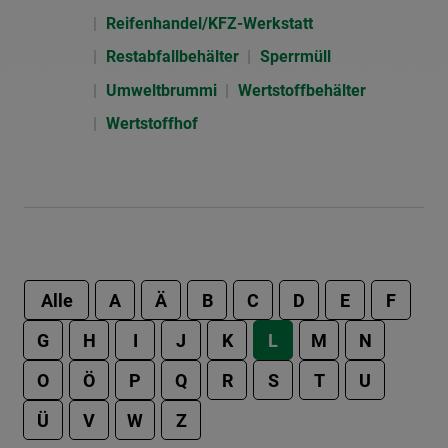
Reifenhandel/KFZ-Werkstatt
Restabfallbehälter
Sperrmüll
Umweltbrummi
Wertstoffbehälter
Wertstoffhof
Alle
A
Ä
B
C
D
E
F
G
H
I
J
K
L
M
N
O
Ö
P
Q
R
S
T
U
Ü
V
W
Z