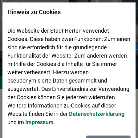
Zur Startseite (Schnelltaste 0)
Zum Seitenanfang springen (Schnelltaste A)
Zur Navigation/Menü springen (Schnelltaste M)
Zur Suche springen (Schnelltaste 8)
Zum Inhalt springen (Schnelltaste I)
Zum Fußbereich springen (Schnelltaste Z)
×
Hinweis zu Cookies
Suchseite mit Schnellsuche
Die Webseite der Stadt Herten verwendet
Cookies. Diese haben zwei Funktionen: Zum einen
sind sie erforderlich für die grundlegende
Funktionalität der Website. Zum anderen werden
mithilfe der Cookies die Inhalte für Sie immer
weiter verbessert. Hierzu werden
Stadtgestaltung
Zentraler Betriebshof Herten (ZBH)
A
pseudonymisierte Daten gesammelt und
ausgewertet. Das Einverständnis zur Verwendung
Vorlesen
der Cookies können Sie jederzeit widerrufen.
Weitere Informationen zu Cookies auf dieser
Website finden Sie in der
Datenschutzerklärung
und im
Impressum
.
Das Abfall-ABC