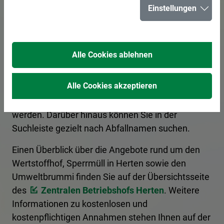
Einstellungen
für Herten
Alle Cookies ablehnen
Hier erhalten Sie Informationen zur korrekten
Entsorgung von Abfällen. Ein Kategoriefilter
Alle Cookies akzeptieren
sortiert die Begriffe nach Entsorgungsart, und es
kann nach den Anfangsbuchstaben gefiltert
werden. Darüber hinaus können Sie in der
Suchleiste gezielt nach Abfallnamen suchen.
Einen Überblick über die Angebote rund um den
Wertstoffhof, Sperrmüll in Herten sowie den
Umweltbrummi finden Sie auf der Übersichtsseite
des
Zentralen Betriebshofs Herten
. Weitere
Informationen zu kostenlosen und
kostenpflichtigen Annahmen stehen Ihnen auf der