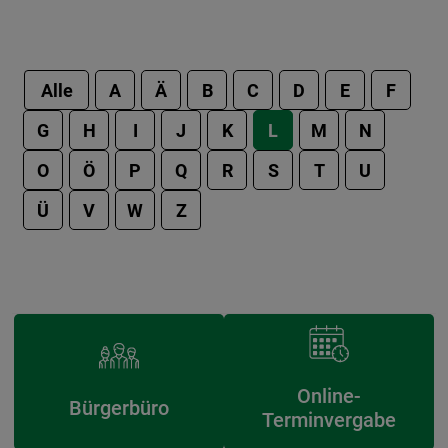
Alle
A
Ä
B
C
D
E
F
G
H
I
J
K
L
M
N
O
Ö
P
Q
R
S
T
U
Ü
V
W
Z
Online-
Bürgerbüro
Terminvergabe