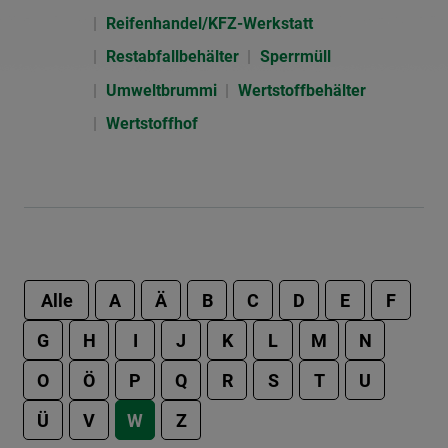
Reifenhandel/KFZ-Werkstatt
Restabfallbehälter
Sperrmüll
Umweltbrummi
Wertstoffbehälter
Wertstoffhof
Alle
A
Ä
B
C
D
E
F
G
H
I
J
K
L
M
N
O
Ö
P
Q
R
S
T
U
Ü
V
W
Z