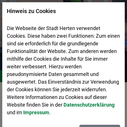
Zur Startseite (Schnelltaste 0)
Zum Seitenanfang springen (Schnelltaste A)
Zur Navigation/Menü springen (Schnelltaste M)
Zur Suche springen (Schnelltaste 8)
Zum Inhalt springen (Schnelltaste I)
Zum Fußbereich springen (Schnelltaste Z)
×
Hinweis zu Cookies
Suchseite mit Schnellsuche
Die Webseite der Stadt Herten verwendet
Cookies. Diese haben zwei Funktionen: Zum einen
sind sie erforderlich für die grundlegende
Funktionalität der Website. Zum anderen werden
mithilfe der Cookies die Inhalte für Sie immer
weiter verbessert. Hierzu werden
Stadtgestaltung
Zentraler Betriebshof Herten (ZBH)
A
pseudonymisierte Daten gesammelt und
ausgewertet. Das Einverständnis zur Verwendung
Vorlesen
der Cookies können Sie jederzeit widerrufen.
Weitere Informationen zu Cookies auf dieser
Website finden Sie in der
Datenschutzerklärung
und im
Impressum
.
Das Abfall-ABC