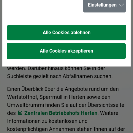
Einstellungen
für Herten
Alle Cookies ablehnen
Hier erhalten Sie Informationen zur korrekten
Entsorgung von Abfällen. Ein Kategoriefilter
Alle Cookies akzeptieren
sortiert die Begriffe nach Entsorgungsart, und es
kann nach den Anfangsbuchstaben gefiltert
werden. Darüber hinaus können Sie in der
Suchleiste gezielt nach Abfallnamen suchen.
Einen Überblick über die Angebote rund um den
Wertstoffhof, Sperrmüll in Herten sowie den
Umweltbrummi finden Sie auf der Übersichtsseite
des
Zentralen Betriebshofs Herten
. Weitere
Informationen zu kostenlosen und
kostenpflichtigen Annahmen stehen Ihnen auf der