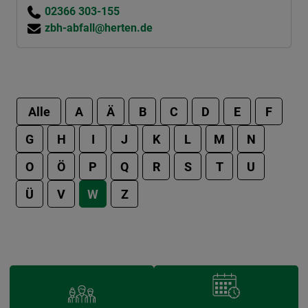
02366 303-155
zbh-abfall@herten.de
Alle
A
Ä
B
C
D
E
F
G
H
I
J
K
L
M
N
O
Ö
P
Q
R
S
T
U
Ü
V
W
Z