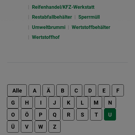
Reifenhandel/KFZ-Werkstatt
Restabfallbehälter
Sperrmüll
Umweltbrummi
Wertstoffbehälter
Wertstoffhof
Alle
A
Ä
B
C
D
E
F
G
H
I
J
K
L
M
N
O
Ö
P
Q
R
S
T
U
Ü
V
W
Z