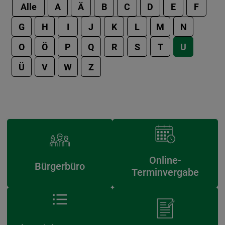
Alle
A
Ä
B
C
D
E
F
G
H
I
J
K
L
M
N
O
Ö
P
Q
R
S
T
U
Ü
V
W
Z
Online-
Bürgerbüro
Terminvergabe