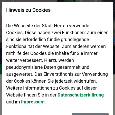
Zur Startseite (Schnelltaste 0)
Zum Seitenanfang springen (Schnelltaste A)
Zur Navigation/Menü springen (Schnelltaste M)
Zur Suche springen (Schnelltaste 8)
Zum Inhalt springen (Schnelltaste I)
Zum Fußbereich springen (Schnelltaste Z)
×
Hinweis zu Cookies
Suchseite mit Schnellsuche
Die Webseite der Stadt Herten verwendet
Cookies. Diese haben zwei Funktionen: Zum einen
sind sie erforderlich für die grundlegende
Funktionalität der Website. Zum anderen werden
mithilfe der Cookies die Inhalte für Sie immer
weiter verbessert. Hierzu werden
Stadtgestaltung
Zentraler Betriebshof Herten (ZBH)
A
pseudonymisierte Daten gesammelt und
ausgewertet. Das Einverständnis zur Verwendung
Vorlesen
der Cookies können Sie jederzeit widerrufen.
Weitere Informationen zu Cookies auf dieser
Website finden Sie in der
Datenschutzerklärung
und im
Impressum
.
Das Abfall-ABC