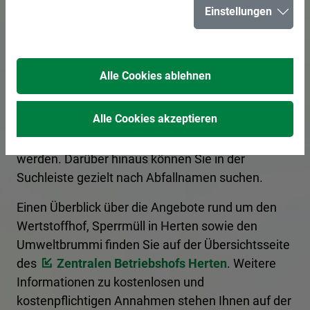
Einstellungen
für Herten
Alle Cookies ablehnen
Hier erhalten Sie Informationen zur korrekten
Entsorgung von Abfällen. Ein Kategoriefilter
Alle Cookies akzeptieren
sortiert die Begriffe nach Entsorgungsart, und es
kann nach den Anfangsbuchstaben gefiltert
werden. Darüber hinaus können Sie in der
Suchleiste gezielt nach Abfallnamen suchen.
Einen Überblick über die Angebote rund um den
Wertstoffhof, Sperrmüll in Herten sowie den
Umweltbrummi finden Sie auf der Übersichtsseite
des
Zentralen Betriebshofs Herten
. Weitere
Informationen zu kostenlosen und
kostenpflichtigen Annahmen stehen Ihnen auf der