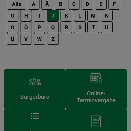
Alle
A
Ä
B
C
D
E
F
G
H
I
J
K
L
M
N
O
Ö
P
Q
R
S
T
U
Ü
V
W
Z
Online-
Bürgerbüro
Terminvergabe