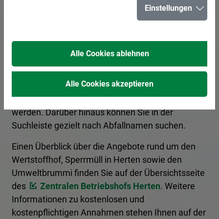
Einstellungen
für Herten
Alle Cookies ablehnen
Hier erhalten Sie Informationen zur korrekten
Entsorgung von Abfällen. Ein Kategoriefilter
Alle Cookies akzeptieren
sortiert die Begriffe nach Entsorgungsart, und es
kann nach den Anfangsbuchstaben gefiltert
werden. Darüber hinaus können Sie in der
Suchleiste gezielt nach Abfallnamen suchen.
Einen Überblick über die Angebote rund um den
Wertstoffhof, Sperrmüll in Herten sowie den
Umweltbrummi finden Sie auf der Übersichtsseite
des
Zentralen Betriebshofs Herten
. Weitere
Informationen zu kostenlosen und
kostenpflichtigen Annahmen stehen Ihnen auf der