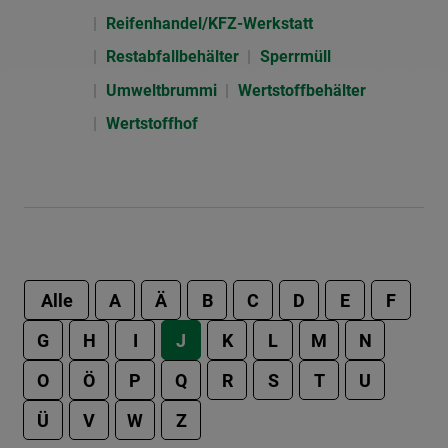
Reifenhandel/KFZ-Werkstatt
Restabfallbehälter
Sperrmüll
Umweltbrummi
Wertstoffbehälter
Wertstoffhof
Alle
A
Ä
B
C
D
E
F
G
H
I
J
K
L
M
N
O
Ö
P
Q
R
S
T
U
Ü
V
W
Z