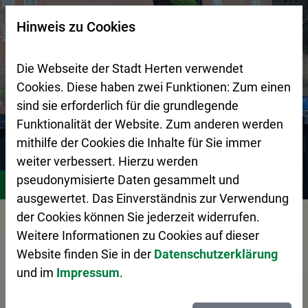
Zur Startseite (Schnelltaste 0)
Zum Seitenanfang springen (Schnelltaste A)
Zur Navigation/Menü springen (Schnelltaste M)
Zur Suche springen (Schnelltaste 8)
Zum Inhalt springen (Schnelltaste I)
Zum Fußbereich springen (Schnelltaste Z)
×
Hinweis zu Cookies
Suchseite mit Schnellsuche
Die Webseite der Stadt Herten verwendet
Cookies. Diese haben zwei Funktionen: Zum einen
sind sie erforderlich für die grundlegende
Funktionalität der Website. Zum anderen werden
mithilfe der Cookies die Inhalte für Sie immer
weiter verbessert. Hierzu werden
Stadtgestaltung
Zentraler Betriebshof Herten (ZBH)
A
pseudonymisierte Daten gesammelt und
ausgewertet. Das Einverständnis zur Verwendung
Vorlesen
der Cookies können Sie jederzeit widerrufen.
Weitere Informationen zu Cookies auf dieser
Website finden Sie in der
Datenschutzerklärung
und im
Impressum
.
Das Abfall-ABC