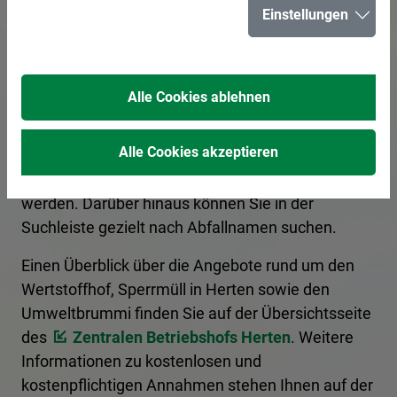
Einstellungen
für Herten
Alle Cookies ablehnen
Hier erhalten Sie Informationen zur korrekten
Entsorgung von Abfällen. Ein Kategoriefilter
Alle Cookies akzeptieren
sortiert die Begriffe nach Entsorgungsart, und es
kann nach den Anfangsbuchstaben gefiltert
werden. Darüber hinaus können Sie in der
Suchleiste gezielt nach Abfallnamen suchen.
Einen Überblick über die Angebote rund um den
Wertstoffhof, Sperrmüll in Herten sowie den
Umweltbrummi finden Sie auf der Übersichtsseite
des
Zentralen Betriebshofs Herten
. Weitere
Informationen zu kostenlosen und
kostenpflichtigen Annahmen stehen Ihnen auf der