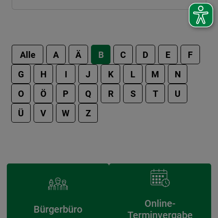
Alle
A
Ä
B
C
D
E
F
G
H
I
J
K
L
M
N
O
Ö
P
Q
R
S
T
U
Ü
V
W
Z
Online-
Bürgerbüro
Terminvergabe