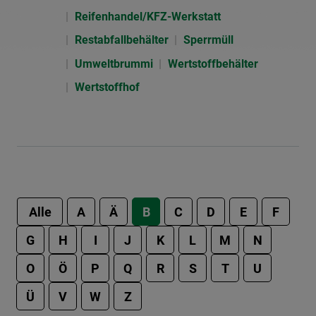
Reifenhandel/KFZ-Werkstatt
Restabfallbehälter
Sperrmüll
Umweltbrummi
Wertstoffbehälter
Wertstoffhof
Alle
A
Ä
B
C
D
E
F
G
H
I
J
K
L
M
N
O
Ö
P
Q
R
S
T
U
Ü
V
W
Z