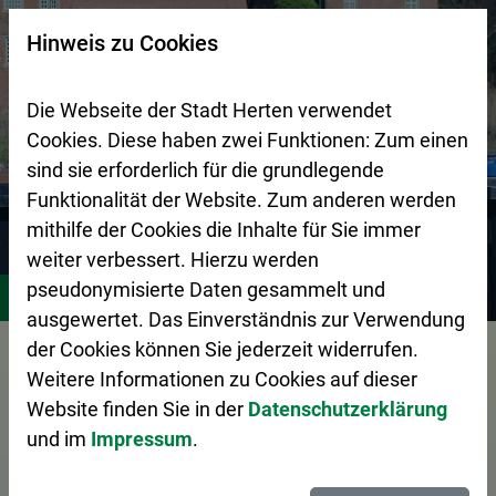
Zur Startseite (Schnelltaste 0)
Zum Seitenanfang springen (Schnelltaste A)
Zur Navigation/Menü springen (Schnelltaste M)
Zur Suche springen (Schnelltaste 8)
Zum Inhalt springen (Schnelltaste I)
Zum Fußbereich springen (Schnelltaste Z)
×
Hinweis zu Cookies
Suchseite mit Schnellsuche
Die Webseite der Stadt Herten verwendet
Cookies. Diese haben zwei Funktionen: Zum einen
sind sie erforderlich für die grundlegende
Funktionalität der Website. Zum anderen werden
mithilfe der Cookies die Inhalte für Sie immer
weiter verbessert. Hierzu werden
Stadtgestaltung
Zentraler Betriebshof Herten (ZBH)
A
pseudonymisierte Daten gesammelt und
ausgewertet. Das Einverständnis zur Verwendung
Vorlesen
der Cookies können Sie jederzeit widerrufen.
Weitere Informationen zu Cookies auf dieser
Website finden Sie in der
Datenschutzerklärung
und im
Impressum
.
Das Abfall-ABC