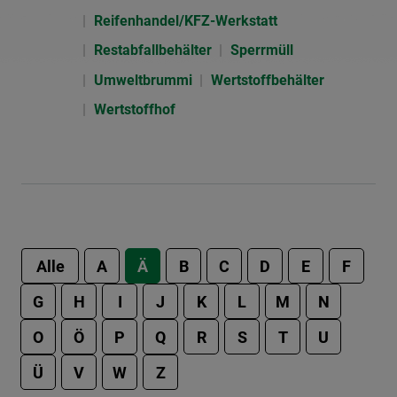
Reifenhandel/KFZ-Werkstatt
Restabfallbehälter
Sperrmüll
Umweltbrummi
Wertstoffbehälter
Wertstoffhof
Alle
A
Ä
B
C
D
E
F
G
H
I
J
K
L
M
N
O
Ö
P
Q
R
S
T
U
Ü
V
W
Z