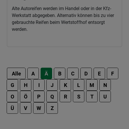
Alte Autoreifen werden im Handel oder in der Kfz-
Werkstatt abgegeben. Alternativ können bis zu vier
gebrauchte Reifen beim Wertstoffhof entsorgt
werden.
Alle
A
Ä
B
C
D
E
F
G
H
I
J
K
L
M
N
O
Ö
P
Q
R
S
T
U
Ü
V
W
Z