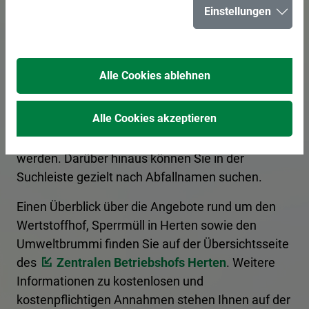
Einstellungen
für Herten
Alle Cookies ablehnen
Hier erhalten Sie Informationen zur korrekten
Entsorgung von Abfällen. Ein Kategoriefilter
Alle Cookies akzeptieren
sortiert die Begriffe nach Entsorgungsart, und es
kann nach den Anfangsbuchstaben gefiltert
werden. Darüber hinaus können Sie in der
Suchleiste gezielt nach Abfallnamen suchen.
Einen Überblick über die Angebote rund um den
Wertstoffhof, Sperrmüll in Herten sowie den
Umweltbrummi finden Sie auf der Übersichtsseite
des
Zentralen Betriebshofs Herten
. Weitere
Informationen zu kostenlosen und
kostenpflichtigen Annahmen stehen Ihnen auf der