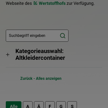
Webseite des
Wertstoffhofs
zur Verfügung.
Kategorieauswahl:
Altkleidercontainer
Zurück - Alles anzeigen
Alle
A
Ä
F
G
S