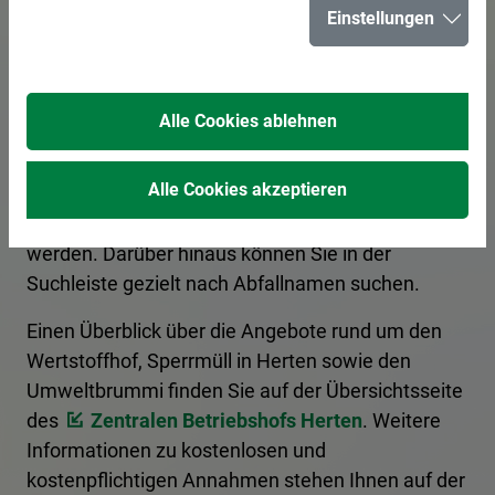
Einstellungen
für Herten
Alle Cookies ablehnen
Hier erhalten Sie Informationen zur korrekten
Entsorgung von Abfällen. Ein Kategoriefilter
Alle Cookies akzeptieren
sortiert die Begriffe nach Entsorgungsart, und es
kann nach den Anfangsbuchstaben gefiltert
werden. Darüber hinaus können Sie in der
Suchleiste gezielt nach Abfallnamen suchen.
Einen Überblick über die Angebote rund um den
Wertstoffhof, Sperrmüll in Herten sowie den
Umweltbrummi finden Sie auf der Übersichtsseite
des
Zentralen Betriebshofs Herten
. Weitere
Informationen zu kostenlosen und
kostenpflichtigen Annahmen stehen Ihnen auf der