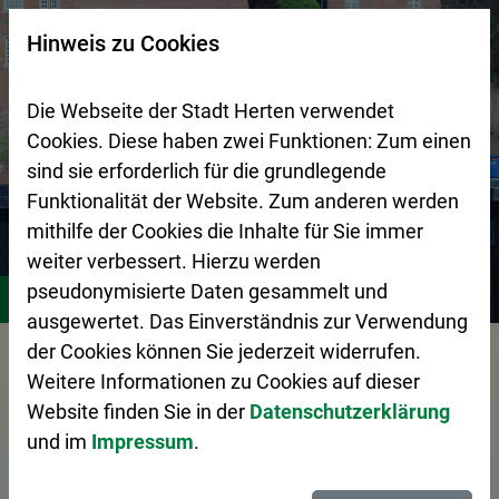
Zur Startseite (Schnelltaste 0)
Zum Seitenanfang springen (Schnelltaste A)
Zur Navigation/Menü springen (Schnelltaste M)
Zur Suche springen (Schnelltaste 8)
Zum Inhalt springen (Schnelltaste I)
Zum Fußbereich springen (Schnelltaste Z)
×
Hinweis zu Cookies
Suchseite mit Schnellsuche
Die Webseite der Stadt Herten verwendet
Cookies. Diese haben zwei Funktionen: Zum einen
sind sie erforderlich für die grundlegende
Funktionalität der Website. Zum anderen werden
mithilfe der Cookies die Inhalte für Sie immer
weiter verbessert. Hierzu werden
Stadtgestaltung
Zentraler Betriebshof Herten (ZBH)
A
pseudonymisierte Daten gesammelt und
ausgewertet. Das Einverständnis zur Verwendung
Vorlesen
der Cookies können Sie jederzeit widerrufen.
Weitere Informationen zu Cookies auf dieser
Website finden Sie in der
Datenschutzerklärung
und im
Impressum
.
Das Abfall-ABC