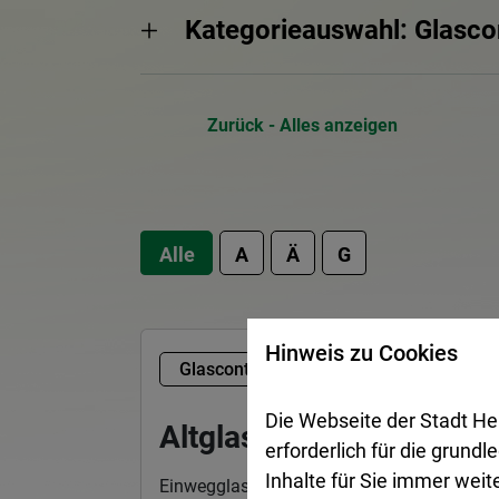
Kategorieauswahl: Glasco
Zurück - Alles anzeigen
Alle
A
Ä
G
Hinweis zu Cookies
Glascontainer
Die Webseite der Stadt He
Altglas
erforderlich für die grund
Inhalte für Sie immer wei
Einwegglasflaschen, Glaskonserven sowie