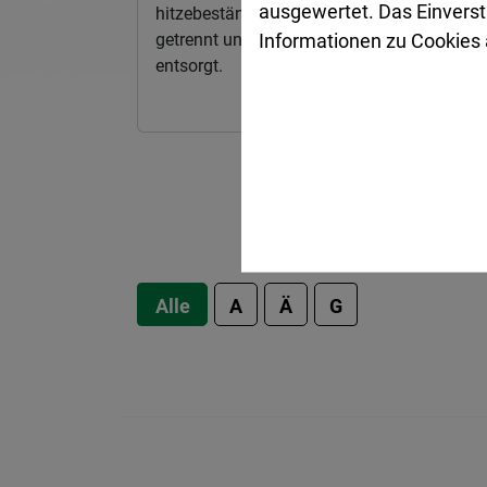
ausgewertet. Das Einverst
hitzebeständiges Glas werden nach Farben
Informationen zu Cookies a
getrennt und über die Glascontainer
entsorgt.
Alle
A
Ä
G