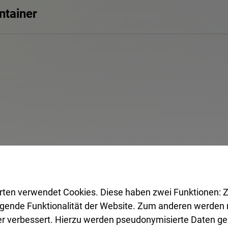
ntainer
Glascontainer
rten verwendet Cookies. Diese haben zwei Funktionen: Z
Glas
legende Funktionalität der Website. Zum anderen werden m
(Lebensmittelverpackun
ter verbessert. Hierzu werden pseudonymisierte Daten 