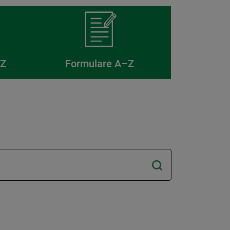
–Z
Formulare A–Z