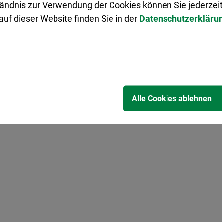
g)
ändnis zur Verwendung der Cookies können Sie jederzeit
uf dieser Website finden Sie in der
Datenschutzerkläru
Einwegglasflaschen, Glaskonserven sowie
hitzebeständiges Glas werden nach Farben
getrennt und über die Glascontainer
entsorgt.
Alle Cookies ablehnen