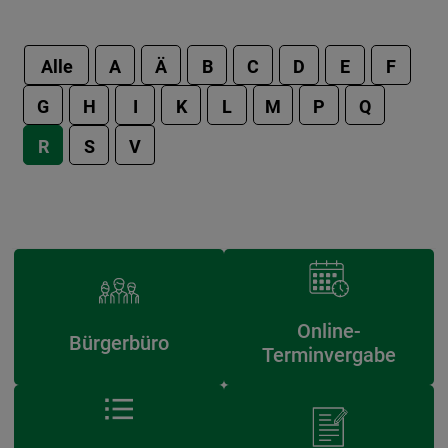
Alle
A
Ä
B
C
D
E
F
G
H
I
K
L
M
P
Q
R
S
V
Online-
Bürgerbüro
Terminvergabe