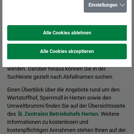
Einstellungen
für Herten
Alle Cookies ablehnen
Hier erhalten Sie Informationen zur korrekten
Entsorgung von Abfällen. Ein Kategoriefilter
Alle Cookies akzeptieren
sortiert die Begriffe nach Entsorgungsart, und es
kann nach den Anfangsbuchstaben gefiltert
werden. Darüber hinaus können Sie in der
Suchleiste gezielt nach Abfallnamen suchen.
Einen Überblick über die Angebote rund um den
Wertstoffhof, Sperrmüll in Herten sowie den
Umweltbrummi finden Sie auf der Übersichtsseite
des
Zentralen Betriebshofs Herten
. Weitere
Informationen zu kostenlosen und
kostenpflichtigen Annahmen stehen Ihnen auf der