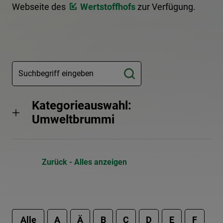
Webseite des
Wertstoffhofs
zur Verfügung.
Kategorieauswahl:
Umweltbrummi
Zurück - Alles anzeigen
Alle
A
Ä
B
C
D
E
F