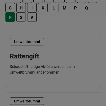
G
H
I
K
L
M
P
Q
R
S
V
Umweltbrummi
Rattengift
Schadstoffhaltige Abfälle werden beim
Umweltbrummi angenommen.
Umweltbrummi