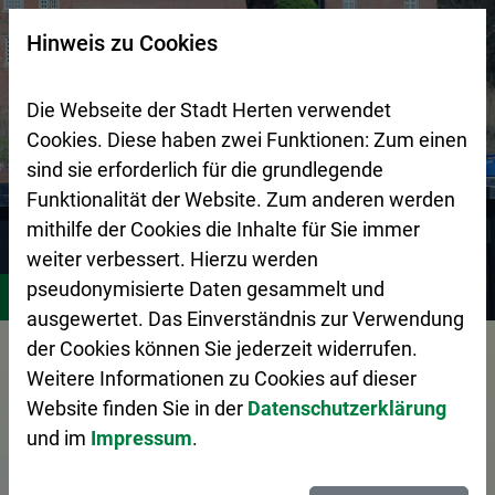
Zur Startseite (Schnelltaste 0)
Zum Seitenanfang springen (Schnelltaste A)
Zur Navigation/Menü springen (Schnelltaste M)
Zur Suche springen (Schnelltaste 8)
Zum Inhalt springen (Schnelltaste I)
Zum Fußbereich springen (Schnelltaste Z)
×
Hinweis zu Cookies
Suchseite mit Schnellsuche
Die Webseite der Stadt Herten verwendet
Cookies. Diese haben zwei Funktionen: Zum einen
sind sie erforderlich für die grundlegende
Funktionalität der Website. Zum anderen werden
mithilfe der Cookies die Inhalte für Sie immer
weiter verbessert. Hierzu werden
Stadtgestaltung
Zentraler Betriebshof Herten (ZBH)
A
pseudonymisierte Daten gesammelt und
ausgewertet. Das Einverständnis zur Verwendung
Vorlesen
der Cookies können Sie jederzeit widerrufen.
Weitere Informationen zu Cookies auf dieser
Website finden Sie in der
Datenschutzerklärung
und im
Impressum
.
Das Abfall-ABC