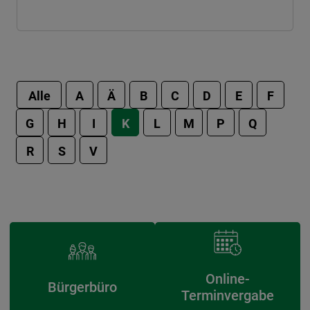
Alle
A
Ä
B
C
D
E
F
G
H
I
K
L
M
P
Q
R
S
V
Online-
Bürgerbüro
Terminvergabe