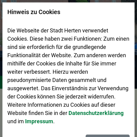
Zur Startseite (Schnelltaste 0)
Zum Seitenanfang springen (Schnelltaste A)
Zur Navigation/Menü springen (Schnelltaste M)
Zur Suche springen (Schnelltaste 8)
Zum Inhalt springen (Schnelltaste I)
Zum Fußbereich springen (Schnelltaste Z)
×
Hinweis zu Cookies
Suchseite mit Schnellsuche
Die Webseite der Stadt Herten verwendet
Cookies. Diese haben zwei Funktionen: Zum einen
sind sie erforderlich für die grundlegende
Funktionalität der Website. Zum anderen werden
mithilfe der Cookies die Inhalte für Sie immer
weiter verbessert. Hierzu werden
Stadtgestaltung
Zentraler Betriebshof Herten (ZBH)
A
pseudonymisierte Daten gesammelt und
ausgewertet. Das Einverständnis zur Verwendung
Vorlesen
der Cookies können Sie jederzeit widerrufen.
Weitere Informationen zu Cookies auf dieser
Website finden Sie in der
Datenschutzerklärung
und im
Impressum
.
Das Abfall-ABC