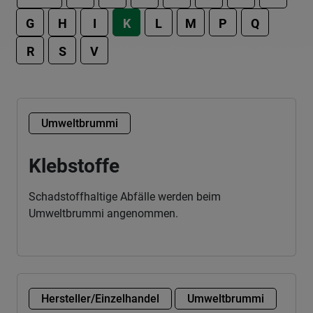
G
H
I
K
L
M
P
Q
R
S
V
Umweltbrummi
Klebstoffe
Schadstoffhaltige Abfälle werden beim
Umweltbrummi angenommen.
Hersteller/Einzelhandel
Umweltbrummi