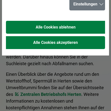
Einstellungen
für Herten
Alle Cookies ablehnen
Hier erhalten Sie Informationen zur korrekten
Entsorgung von Abfällen. Ein Kategoriefilter
Alle Cookies akzeptieren
sortiert die Begriffe nach Entsorgungsart, und es
kann nach den Anfangsbuchstaben gefiltert
werden. Darüber hinaus können Sie in der
Suchleiste gezielt nach Abfallnamen suchen.
Einen Überblick über die Angebote rund um den
Wertstoffhof, Sperrmüll in Herten sowie den
Umweltbrummi finden Sie auf der Übersichtsseite
des
Zentralen Betriebshofs Herten
. Weitere
Informationen zu kostenlosen und
kostenpflichtigen Annahmen stehen Ihnen auf der