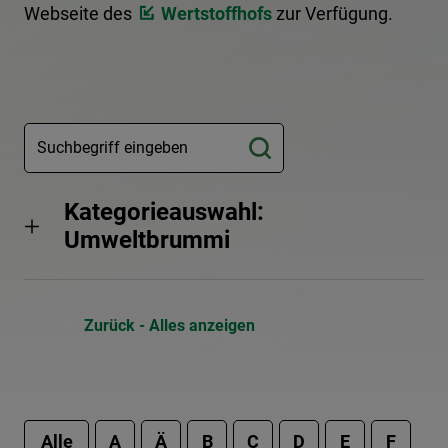
Webseite des
Wertstoffhofs
zur Verfügung.
Kategorieauswahl:
Umweltbrummi
Zurück - Alles anzeigen
Alle
A
Ä
B
C
D
E
F