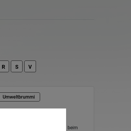
R
S
V
Umweltbrummi
Fleckenwasser
chadstoffhaltige Abfälle werden beim