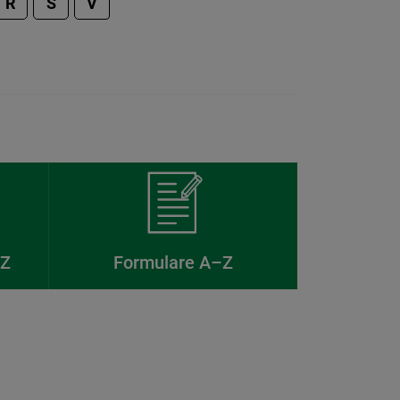
R
S
V
–Z
Formulare A–Z