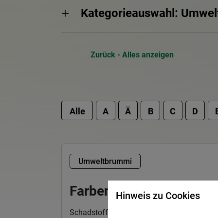
Kategorieauswahl: Umwe
Zurück - Alles anzeigen
Alle
A
Ä
B
C
D
Umweltbrummi
Farben
Hinweis zu Cookies
Schadstoffhaltige Abfälle werden beim