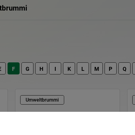
ltbrummi
E
F
G
H
I
K
L
M
P
Q
Umweltbrummi
Fieber-Thermometer
(mit Quecksilber)
S