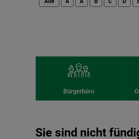
Alle
A
Ä
B
C
D
Bürgerbüro
O
Sie sind nicht fünd