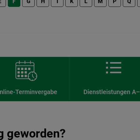
E
F
G
H
I
K
L
M
P
Q
nline-Terminvergabe
Dienstleistungen A
ig geworden?