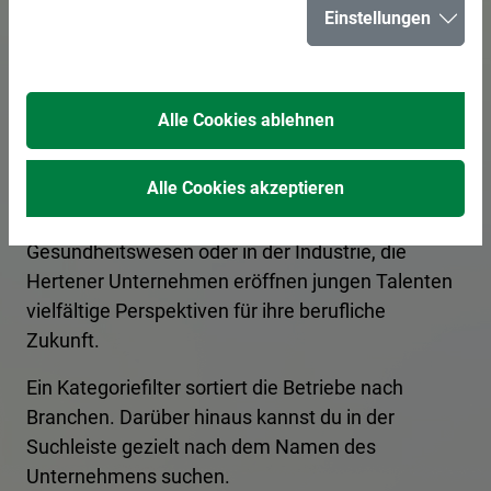
Einstellungen
in Herten
Alle Cookies ablehnen
In Herten bieten zahlreiche Unternehmen
spannende Ausbildungsplätze und
Alle Cookies akzeptieren
Praktikumsmöglichkeiten für angehende
Fachkräfte an. Ob im Handwerk, im
Gesundheitswesen oder in der Industrie, die
Hertener Unternehmen eröffnen jungen Talenten
vielfältige Perspektiven für ihre berufliche
Zukunft.
Ein Kategoriefilter sortiert die Betriebe nach
Branchen. Darüber hinaus kannst du in der
Suchleiste gezielt nach dem Namen des
Unternehmens suchen.