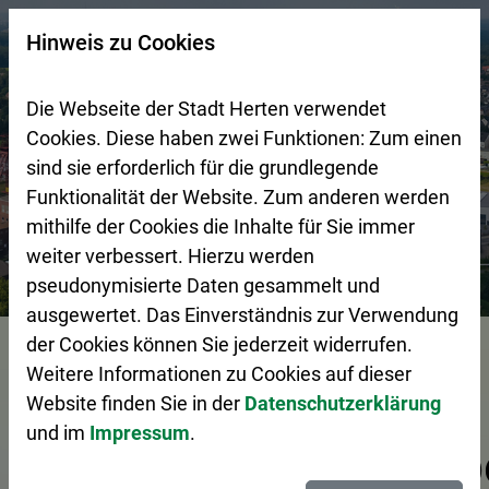
Zur Startseite (Schnelltaste 0)
Zum Seitenanfang springen (Schnelltaste A)
Zur Navigation/Menü springen (Schnelltaste M)
Zur Suche springen (Schnelltaste 8)
Zum Inhalt springen (Schnelltaste I)
Zum Fußbereich springen (Schnelltaste Z)
×
Hinweis zu Cookies
Suchseite mit Schnellsuche
Die Webseite der Stadt Herten verwendet
Cookies. Diese haben zwei Funktionen: Zum einen
sind sie erforderlich für die grundlegende
Funktionalität der Website. Zum anderen werden
mithilfe der Cookies die Inhalte für Sie immer
weiter verbessert. Hierzu werden
Stadtgestaltung
Wirtschaftsförderung
Tag der Ausbil
pseudonymisierte Daten gesammelt und
ausgewertet. Das Einverständnis zur Verwendung
Vorlesen
der Cookies können Sie jederzeit widerrufen.
Weitere Informationen zu Cookies auf dieser
Website finden Sie in der
Datenschutzerklärung
und im
Impressum
.
Ausbildungsbetrieb