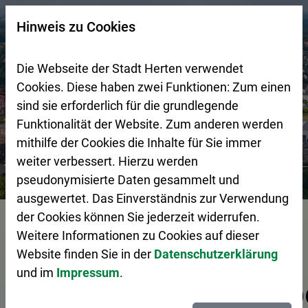
Zur Startseite (Schnelltaste 0)
Zum Seitenanfang springen (Schnelltaste A)
Zur Navigation/Menü springen (Schnelltaste M)
Zur Suche springen (Schnelltaste 8)
Zum Inhalt springen (Schnelltaste I)
Zum Fußbereich springen (Schnelltaste Z)
×
Hinweis zu Cookies
Suchseite mit Schnellsuche
Die Webseite der Stadt Herten verwendet
Cookies. Diese haben zwei Funktionen: Zum einen
sind sie erforderlich für die grundlegende
Funktionalität der Website. Zum anderen werden
mithilfe der Cookies die Inhalte für Sie immer
weiter verbessert. Hierzu werden
Stadtgestaltung
Wirtschaftsförderung
Tag der Ausbil
pseudonymisierte Daten gesammelt und
ausgewertet. Das Einverständnis zur Verwendung
Vorlesen
der Cookies können Sie jederzeit widerrufen.
Weitere Informationen zu Cookies auf dieser
Website finden Sie in der
Datenschutzerklärung
und im
Impressum
.
Ausbildungsbetrieb