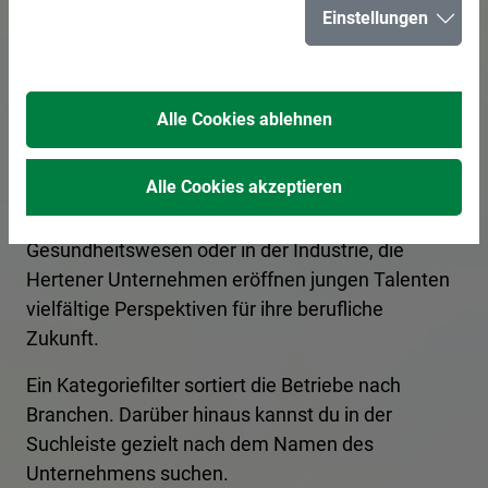
Einstellungen
in Herten
Alle Cookies ablehnen
In Herten bieten zahlreiche Unternehmen
spannende Ausbildungsplätze und
Alle Cookies akzeptieren
Praktikumsmöglichkeiten für angehende
Fachkräfte an. Ob im Handwerk, im
Gesundheitswesen oder in der Industrie, die
Hertener Unternehmen eröffnen jungen Talenten
vielfältige Perspektiven für ihre berufliche
Zukunft.
Ein Kategoriefilter sortiert die Betriebe nach
Branchen. Darüber hinaus kannst du in der
Suchleiste gezielt nach dem Namen des
Unternehmens suchen.