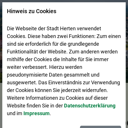
Zur Startseite (Schnelltaste 0)
Zum Seitenanfang springen (Schnelltaste A)
Zur Navigation/Menü springen (Schnelltaste M)
Zur Suche springen (Schnelltaste 8)
Zum Inhalt springen (Schnelltaste I)
Zum Fußbereich springen (Schnelltaste Z)
×
Hinweis zu Cookies
Suchseite mit Schnellsuche
Die Webseite der Stadt Herten verwendet
Cookies. Diese haben zwei Funktionen: Zum einen
sind sie erforderlich für die grundlegende
Funktionalität der Website. Zum anderen werden
mithilfe der Cookies die Inhalte für Sie immer
weiter verbessert. Hierzu werden
Stadtgestaltung
Wirtschaftsförderung
Tag der Ausbil
pseudonymisierte Daten gesammelt und
ausgewertet. Das Einverständnis zur Verwendung
Vorlesen
der Cookies können Sie jederzeit widerrufen.
Weitere Informationen zu Cookies auf dieser
Website finden Sie in der
Datenschutzerklärung
und im
Impressum
.
Ausbildungsbetrieb