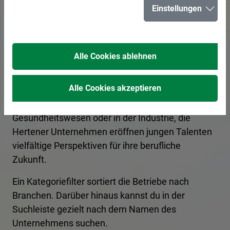
Einstellungen
in Herten
Alle Cookies ablehnen
In Herten bieten zahlreiche Unternehmen
spannende Ausbildungsplätze und
Alle Cookies akzeptieren
Praktikumsmöglichkeiten für angehende
Fachkräfte an. Ob im Handwerk, im
Gesundheitswesen oder in der Industrie, die
Hertener Unternehmen eröffnen jungen Talenten
vielfältige Perspektiven für ihre berufliche
Zukunft.
Ein Kategoriefilter sortiert die Betriebe nach
Branchen. Darüber hinaus kannst du in der
Suchleiste gezielt nach dem Namen des
Unternehmens suchen.