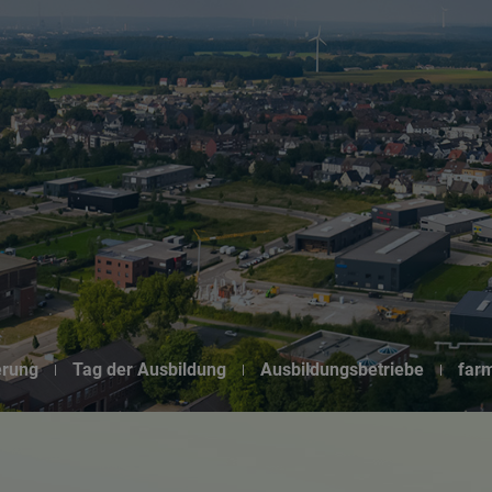
Suchseite mit Schnellsuche
erung
Tag der Ausbildung
Ausbildungsbetriebe
far