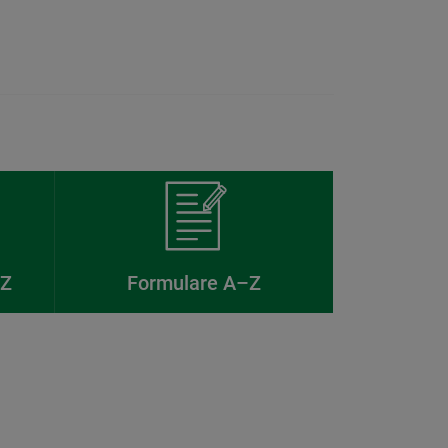
–Z
Formulare A–Z