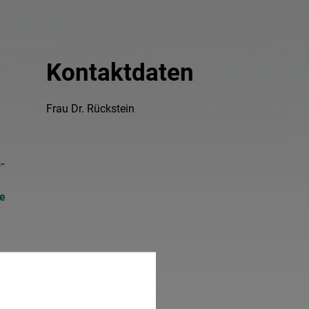
Kontaktdaten
Frau Dr. Rückstein
-
e