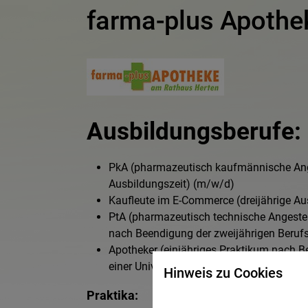
farma-plus Apothe
Ausbildungsberufe:
PkA (pharmazeutisch kaufmännische Anges
Ausbildungszeit) (m/w/d)
Kaufleute im E-Commerce (dreijährige Au
PtA (pharmazeutisch technische Angestel
nach Beendigung der zweijährigen Beruf
Apotheker (einjähriges Praktikum nach 
einer Universität) (m/w/d)
Hinweis zu Cookies
Praktika: