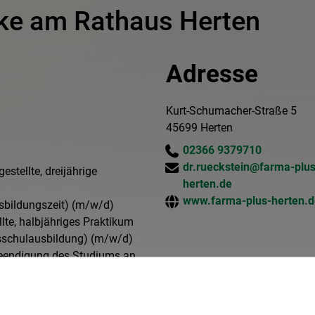
ke am Rathaus Herten
Adresse
Kurt-Schumacher-Straße 5
45699 Herten
02366 9379710
dr.rueckstein@farma-plus
tellte, dreijährige
herten.de
www.farma-plus-herten.d
sbildungszeit) (m/w/d)
lte, halbjähriges Praktikum
sschulausbildung) (m/w/d)
Beendigung des Studiums an