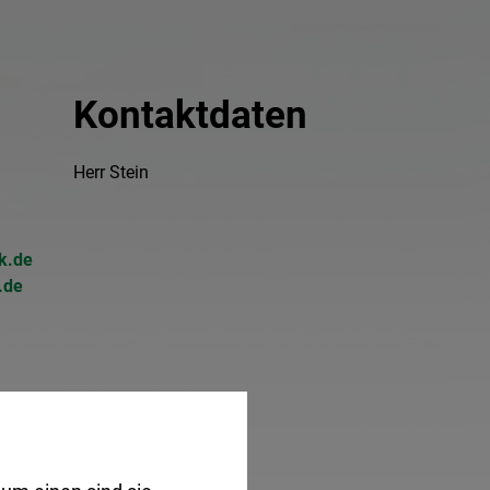
Kontaktdaten
Herr Stein
k.de
.de