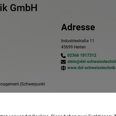
nik GmbH
Adresse
Industriestraße 11
45699 Herten
02366 1817312
stein@dsl-schweisstechni
www.dsl-schweisstechnik
anagement (Schwerpunkt