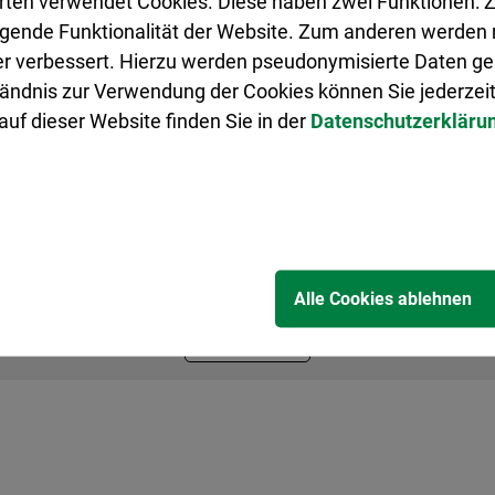
rten verwendet Cookies. Diese haben zwei Funktionen: Z
legende Funktionalität der Website. Zum anderen werden m
ter verbessert. Hierzu werden pseudonymisierte Daten 
ändnis zur Verwendung der Cookies können Sie jederzeit
uf dieser Website finden Sie in der
Datenschutzerkläru
Google Maps:
agung zustimmen. Mit dem Aufruf erklären Sie sich einve
n zum Datenschutz finden Sie in der Datenschutzerkläru
Alle Cookies ablehnen
Akzeptieren