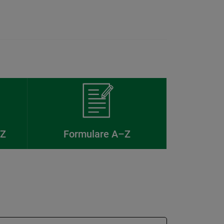
–Z
Formulare A–Z