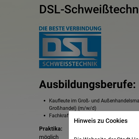
DSL-Schweißtech
Ausbildungsberufe:
Kaufleute im Groß- und Außenhandelsm
Großhandel) (m/w/d)
Fachkraft für Lagerlogistik (m/w/d)
Hinweis zu Cookies
Praktika:
möglich