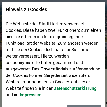
Zur Startseite (Schnelltaste 0)
Zum Seitenanfang springen (Schnelltaste A)
Zur Navigation/Menü springen (Schnelltaste M)
Zur Suche springen (Schnelltaste 8)
Zum Inhalt springen (Schnelltaste I)
Zum Fußbereich springen (Schnelltaste Z)
×
Hinweis zu Cookies
Suchseite mit Schnellsuche
Die Webseite der Stadt Herten verwendet
Cookies. Diese haben zwei Funktionen: Zum einen
sind sie erforderlich für die grundlegende
Funktionalität der Website. Zum anderen werden
mithilfe der Cookies die Inhalte für Sie immer
weiter verbessert. Hierzu werden
Stadtgestaltung
Wirtschaftsförderung
Tag der Ausbil
pseudonymisierte Daten gesammelt und
ausgewertet. Das Einverständnis zur Verwendung
Vorlesen
der Cookies können Sie jederzeit widerrufen.
Weitere Informationen zu Cookies auf dieser
Website finden Sie in der
Datenschutzerklärung
und im
Impressum
.
Ausbildungsbetrieb