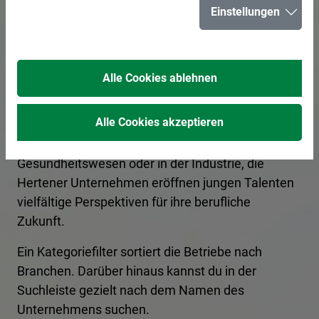
Einstellungen
in Herten
Alle Cookies ablehnen
In Herten bieten zahlreiche Unternehmen
spannende Ausbildungsplätze und
Alle Cookies akzeptieren
Praktikumsmöglichkeiten für angehende
Fachkräfte an. Ob im Handwerk, im
Gesundheitswesen oder in der Industrie, die
Hertener Unternehmen eröffnen jungen Talenten
vielfältige Perspektiven für ihre berufliche
Zukunft.
Ein Kategoriefilter sortiert die Betriebe nach
Branchen. Darüber hinaus kannst du in der
Suchleiste gezielt nach dem Namen des
Unternehmens suchen.