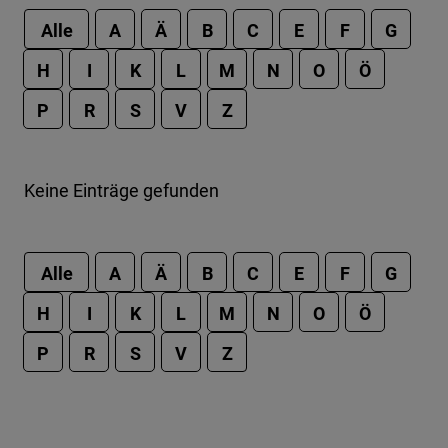
Alle
A
Ä
B
C
E
F
G
H
I
K
L
M
N
O
Ö
P
R
S
V
Z
Keine Einträge gefunden
Alle
A
Ä
B
C
E
F
G
H
I
K
L
M
N
O
Ö
P
R
S
V
Z