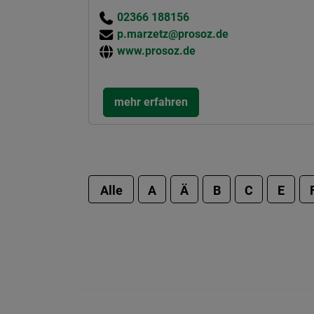
02366 188156
p.marzetz@prosoz.de
www.prosoz.de
mehr erfahren
Alle
A
Ä
B
C
E