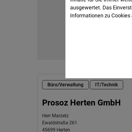
ausgewertet. Das Einverst
Informationen zu Cookies a
Büro/Verwaltung
IT/Technik
Prosoz Herten GmbH
Herr Marzetz
Ewaldstraße 261
45699 Herten