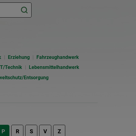
k
Erziehung
Fahrzeughandwerk
IT/Technik
Lebensmittelhandwerk
eltschutz/Entsorgung
P
R
S
V
Z