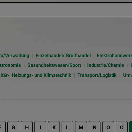
ro/Verwaltung
Einzelhandel/ Großhandel
Elektrohandwer
stronomie
Gesundheitswesen/Sport
Industrie/Chemie
itär-, Heizungs- und Klimatechnik
Transport/Logistik
Umw
F
G
H
I
K
L
M
N
O
Ö