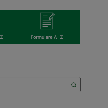
–Z
Formulare A–Z