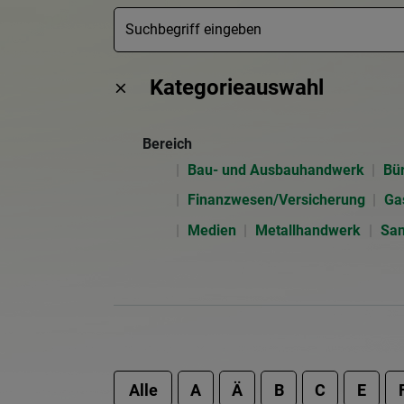
Kategorieauswahl
Bereich
Bau- und Ausbauhandwerk
Bü
Finanzwesen/Versicherung
Ga
Medien
Metallhandwerk
San
Alle
A
Ä
B
C
E