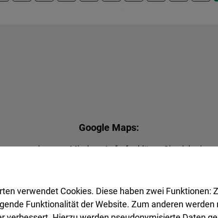
Google Maps:
agung zustimmen. Mit dem Aufruf erklären Sie sich einve
n zum Datenschutz finden Sie in der Datenschutzerkläru
rten verwendet Cookies. Diese haben zwei Funktionen: Z
legende Funktionalität der Website. Zum anderen werden m
Akzeptieren
ter verbessert. Hierzu werden pseudonymisierte Daten 