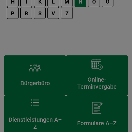
H
I
K
L
M
N
O
Ö
P
R
S
V
Z
Online-
Bürgerbüro
Terminvergabe
Dienstleistungen A–
Formulare A–Z
Z