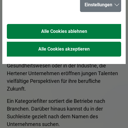
Einstellungen
in Herten
Alle Cookies ablehnen
In Herten bieten zahlreiche Unternehmen
spannende Ausbildungsplätze und
Alle Cookies akzeptieren
Praktikumsmöglichkeiten für angehende
Fachkräfte an. Ob im Handwerk, im
Gesundheitswesen oder in der Industrie, die
Hertener Unternehmen eröffnen jungen Talenten
vielfältige Perspektiven für ihre berufliche
Zukunft.
Ein Kategoriefilter sortiert die Betriebe nach
Branchen. Darüber hinaus kannst du in der
Suchleiste gezielt nach dem Namen des
Unternehmens suchen.