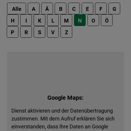
Alle
A
Ä
B
C
E
F
G
H
I
K
L
M
N
O
Ö
P
R
S
V
Z
Google Maps:
Dienst aktivieren und der Datenübertragung
zustimmen. Mit dem Aufruf erklären Sie sich
einverstanden, dass Ihre Daten an Google