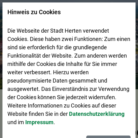
Zur Startseite (Schnelltaste 0)
Zum Seitenanfang springen (Schnelltaste A)
Zur Navigation/Menü springen (Schnelltaste M)
Zur Suche springen (Schnelltaste 8)
Zum Inhalt springen (Schnelltaste I)
Zum Fußbereich springen (Schnelltaste Z)
×
Hinweis zu Cookies
Suchseite mit Schnellsuche
Die Webseite der Stadt Herten verwendet
Cookies. Diese haben zwei Funktionen: Zum einen
sind sie erforderlich für die grundlegende
Funktionalität der Website. Zum anderen werden
mithilfe der Cookies die Inhalte für Sie immer
weiter verbessert. Hierzu werden
Stadtgestaltung
Wirtschaftsförderung
Tag der Ausbil
pseudonymisierte Daten gesammelt und
ausgewertet. Das Einverständnis zur Verwendung
Vorlesen
der Cookies können Sie jederzeit widerrufen.
Weitere Informationen zu Cookies auf dieser
Website finden Sie in der
Datenschutzerklärung
und im
Impressum
.
Ausbildungsbetrieb