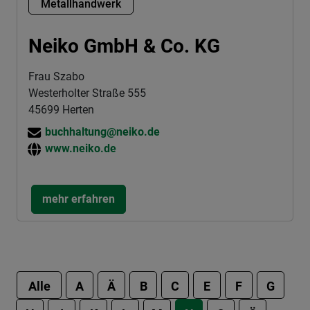
Metallhandwerk
Neiko GmbH & Co. KG
Frau Szabo
Westerholter Straße 555
45699 Herten
buchhaltung@neiko.de
www.neiko.de
mehr erfahren
Alle
A
Ä
B
C
E
F
G