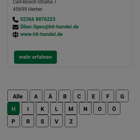
Carl-Bosch-Straße 7
45699 Herten
02366 8876223
Dilan.Ilgen@hti-handel.de
www.hti-handel.de
mehr erfahren
Alle
A
Ä
B
C
E
F
G
H
I
K
L
M
N
O
Ö
P
R
S
V
Z