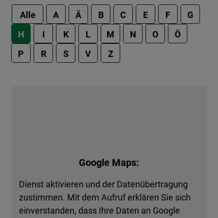
Alle
A
Ä
B
C
E
F
G
H
I
K
L
M
N
O
Ö
P
R
S
V
Z
Google Maps:
Dienst aktivieren und der Datenübertragung
zustimmen. Mit dem Aufruf erklären Sie sich
einverstanden, dass Ihre Daten an Google