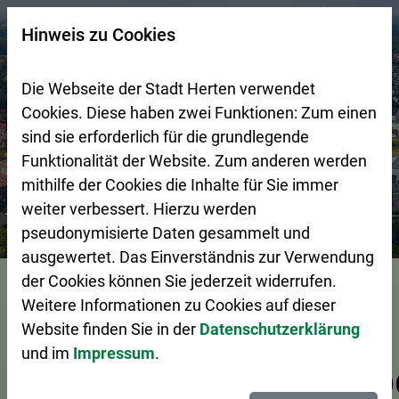
Zur Startseite (Schnelltaste 0)
Zum Seitenanfang springen (Schnelltaste A)
Zur Navigation/Menü springen (Schnelltaste M)
Zur Suche springen (Schnelltaste 8)
Zum Inhalt springen (Schnelltaste I)
Zum Fußbereich springen (Schnelltaste Z)
×
Hinweis zu Cookies
Suchseite mit Schnellsuche
Die Webseite der Stadt Herten verwendet
Cookies. Diese haben zwei Funktionen: Zum einen
sind sie erforderlich für die grundlegende
Funktionalität der Website. Zum anderen werden
mithilfe der Cookies die Inhalte für Sie immer
weiter verbessert. Hierzu werden
Stadtgestaltung
Wirtschaftsförderung
Tag der Ausbil
pseudonymisierte Daten gesammelt und
ausgewertet. Das Einverständnis zur Verwendung
Vorlesen
der Cookies können Sie jederzeit widerrufen.
Weitere Informationen zu Cookies auf dieser
Website finden Sie in der
Datenschutzerklärung
und im
Impressum
.
Ausbildungsbetrieb