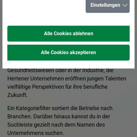
Einstellungen
in Herten
Alle Cookies ablehnen
In Herten bieten zahlreiche Unternehmen
spannende Ausbildungsplätze und
Alle Cookies akzeptieren
Praktikumsmöglichkeiten für angehende
Fachkräfte an. Ob im Handwerk, im
Gesundheitswesen oder in der Industrie, die
Hertener Unternehmen eröffnen jungen Talenten
vielfältige Perspektiven für ihre berufliche
Zukunft.
Ein Kategoriefilter sortiert die Betriebe nach
Branchen. Darüber hinaus kannst du in der
Suchleiste gezielt nach dem Namen des
Unternehmens suchen.