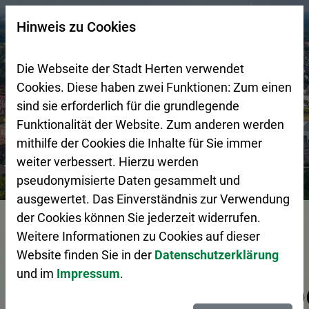
Zur Startseite (Schnelltaste 0)
Zum Seitenanfang springen (Schnelltaste A)
Zur Navigation/Menü springen (Schnelltaste M)
Zur Suche springen (Schnelltaste 8)
Zum Inhalt springen (Schnelltaste I)
Zum Fußbereich springen (Schnelltaste Z)
×
Hinweis zu Cookies
Suchseite mit Schnellsuche
Die Webseite der Stadt Herten verwendet
Cookies. Diese haben zwei Funktionen: Zum einen
sind sie erforderlich für die grundlegende
Funktionalität der Website. Zum anderen werden
mithilfe der Cookies die Inhalte für Sie immer
weiter verbessert. Hierzu werden
Stadtgestaltung
Wirtschaftsförderung
Tag der Ausbil
pseudonymisierte Daten gesammelt und
ausgewertet. Das Einverständnis zur Verwendung
Vorlesen
der Cookies können Sie jederzeit widerrufen.
Weitere Informationen zu Cookies auf dieser
Website finden Sie in der
Datenschutzerklärung
und im
Impressum
.
Ausbildungsbetrieb