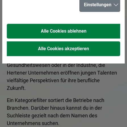
Einstellungen
in Herten
Alle Cookies ablehnen
In Herten bieten zahlreiche Unternehmen
spannende Ausbildungsplätze und
Alle Cookies akzeptieren
Praktikumsmöglichkeiten für angehende
Fachkräfte an. Ob im Handwerk, im
Gesundheitswesen oder in der Industrie, die
Hertener Unternehmen eröffnen jungen Talenten
vielfältige Perspektiven für ihre berufliche
Zukunft.
Ein Kategoriefilter sortiert die Betriebe nach
Branchen. Darüber hinaus kannst du in der
Suchleiste gezielt nach dem Namen des
Unternehmens suchen.