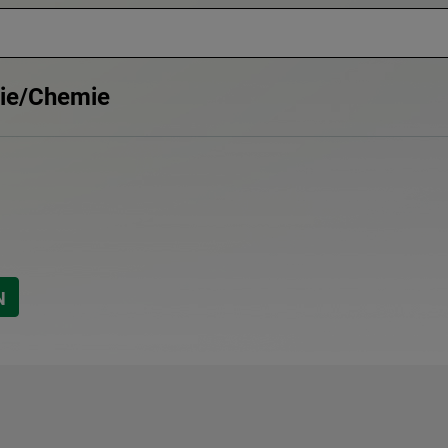
rie/Chemie
N