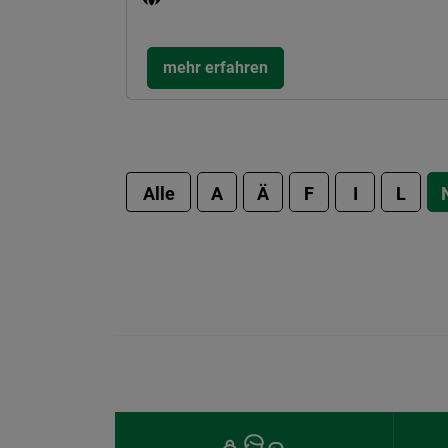
mehr erfahren
Alle
A
Ä
F
I
L