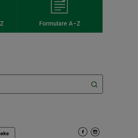
–Z
Formulare A–Z
heke