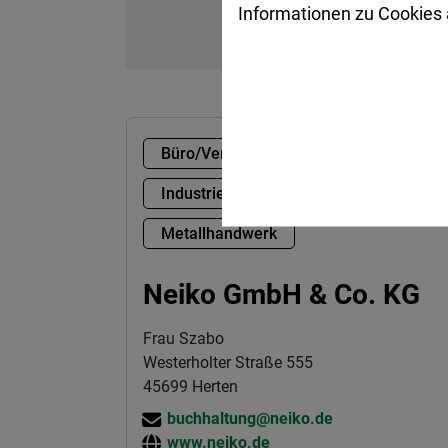
Informationen zu Cookies a
Büro/Verwaltung
Industrie/Chemie
Metallhandwerk
Neiko GmbH & Co. KG
Frau Szabo
Westerholter Straße 555
45699 Herten
buchhaltung@neiko.de
www.neiko.de