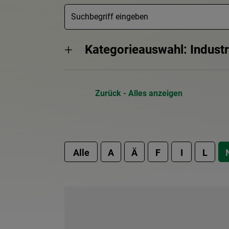
Kategorieauswahl: Indust
Zurück - Alles anzeigen
Alle
A
Ä
F
I
L