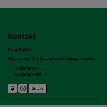
Kontakt
Frau Boßle
Bürgerschaftliches Engagement/Städtepartnerschaft
E-Mail senden
02366 303-280
Details