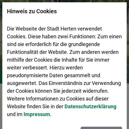
Zur Startseite (Schnelltaste 0)
Zum Seitenanfang springen (Schnelltaste A)
Zur Navigation/Menü springen (Schnelltaste M)
Zur Suche springen (Schnelltaste 8)
Zum Inhalt springen (Schnelltaste I)
Zum Fußbereich springen (Schnelltaste Z)
×
Hinweis zu Cookies
Suchseite mit Schnellsuche
Die Webseite der Stadt Herten verwendet
Cookies. Diese haben zwei Funktionen: Zum einen
sind sie erforderlich für die grundlegende
Funktionalität der Website. Zum anderen werden
mithilfe der Cookies die Inhalte für Sie immer
weiter verbessert. Hierzu werden
Stadtleben
Vereine
pseudonymisierte Daten gesammelt und
ausgewertet. Das Einverständnis zur Verwendung
der Cookies können Sie jederzeit widerrufen.
Vorlesen
Weitere Informationen zu Cookies auf dieser
Website finden Sie in der
Datenschutzerklärung
und im
Impressum
.