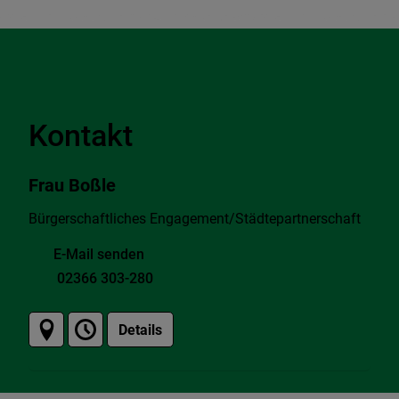
Kontakt
Frau Boßle
Bürgerschaftliches Engagement/Städtepartnerschaft
E-Mail senden
02366 303-280
Details