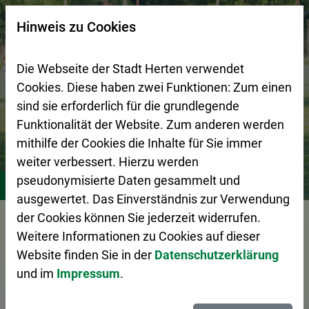
Zur Startseite (Schnelltaste 0)
Zum Seitenanfang springen (Schnelltaste A)
Zur Navigation/Menü springen (Schnelltaste M)
Zur Suche springen (Schnelltaste 8)
Zum Inhalt springen (Schnelltaste I)
Zum Fußbereich springen (Schnelltaste Z)
×
Hinweis zu Cookies
Suchseite mit Schnellsuche
Die Webseite der Stadt Herten verwendet
Cookies. Diese haben zwei Funktionen: Zum einen
sind sie erforderlich für die grundlegende
Funktionalität der Website. Zum anderen werden
mithilfe der Cookies die Inhalte für Sie immer
weiter verbessert. Hierzu werden
Stadtleben
Vereine
pseudonymisierte Daten gesammelt und
ausgewertet. Das Einverständnis zur Verwendung
der Cookies können Sie jederzeit widerrufen.
Vorlesen
Weitere Informationen zu Cookies auf dieser
Website finden Sie in der
Datenschutzerklärung
und im
Impressum
.