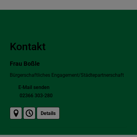
Kontakt
Frau Boßle
Bürgerschaftliches Engagement/Städtepartnerschaft
E-Mail senden
02366 303-280
Details