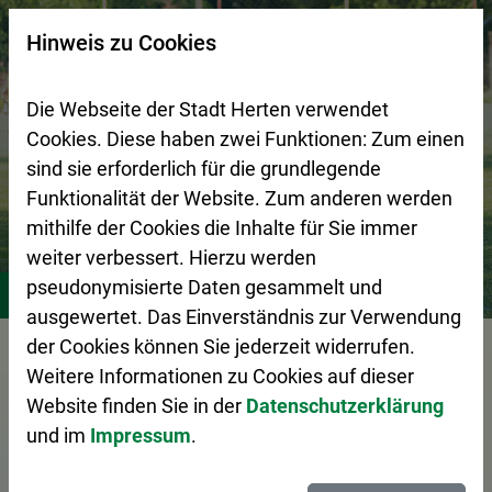
Zur Startseite (Schnelltaste 0)
Zum Seitenanfang springen (Schnelltaste A)
Zur Navigation/Menü springen (Schnelltaste M)
Zur Suche springen (Schnelltaste 8)
Zum Inhalt springen (Schnelltaste I)
Zum Fußbereich springen (Schnelltaste Z)
×
Hinweis zu Cookies
Suchseite mit Schnellsuche
Die Webseite der Stadt Herten verwendet
Cookies. Diese haben zwei Funktionen: Zum einen
sind sie erforderlich für die grundlegende
Funktionalität der Website. Zum anderen werden
mithilfe der Cookies die Inhalte für Sie immer
weiter verbessert. Hierzu werden
Stadtleben
Vereine
pseudonymisierte Daten gesammelt und
ausgewertet. Das Einverständnis zur Verwendung
der Cookies können Sie jederzeit widerrufen.
Vorlesen
Weitere Informationen zu Cookies auf dieser
Website finden Sie in der
Datenschutzerklärung
und im
Impressum
.