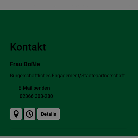
Kontakt
Frau Boßle
Bürgerschaftliches Engagement/Städtepartnerschaft
E-Mail senden
02366 303-280
Details