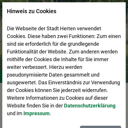
Zur Startseite (Schnelltaste 0)
Zum Seitenanfang springen (Schnelltaste A)
Zur Navigation/Menü springen (Schnelltaste M)
Zur Suche springen (Schnelltaste 8)
Zum Inhalt springen (Schnelltaste I)
Zum Fußbereich springen (Schnelltaste Z)
×
Hinweis zu Cookies
Suchseite mit Schnellsuche
Die Webseite der Stadt Herten verwendet
Cookies. Diese haben zwei Funktionen: Zum einen
sind sie erforderlich für die grundlegende
Funktionalität der Website. Zum anderen werden
mithilfe der Cookies die Inhalte für Sie immer
weiter verbessert. Hierzu werden
Stadtleben
Vereine
pseudonymisierte Daten gesammelt und
ausgewertet. Das Einverständnis zur Verwendung
der Cookies können Sie jederzeit widerrufen.
Vorlesen
Weitere Informationen zu Cookies auf dieser
Website finden Sie in der
Datenschutzerklärung
und im
Impressum
.